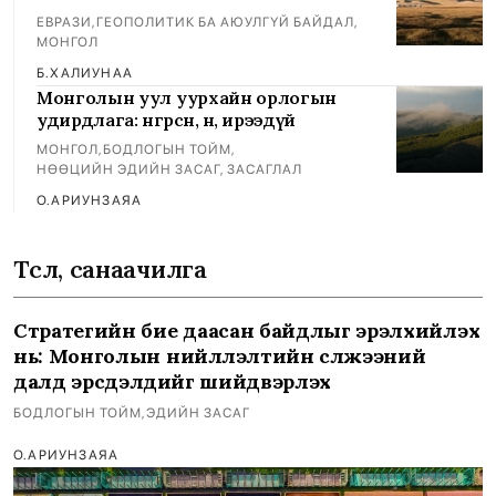
ЕВРАЗИ
,
ГЕОПОЛИТИК БА АЮУЛГҮЙ БАЙДАЛ
,
МОНГОЛ
Б.ХАЛИУНАА
Монголын уул уурхайн орлогын
удирдлага: өнгөрсөн, өнөө, ирээдүй
МОНГОЛ
,
БОДЛОГЫН ТОЙМ
,
НӨӨЦИЙН ЭДИЙН ЗАСАГ, ЗАСАГЛАЛ
О.АРИУНЗАЯА
Төсөл, санаачилга
Стратегийн бие даасан байдлыг эрэлхийлэх
нь: Монголын нийлүүлэлтийн сүлжээний
далд эрсдэлүүдийг шийдвэрлэх
БОДЛОГЫН ТОЙМ
,
ЭДИЙН ЗАСАГ
О.АРИУНЗАЯА