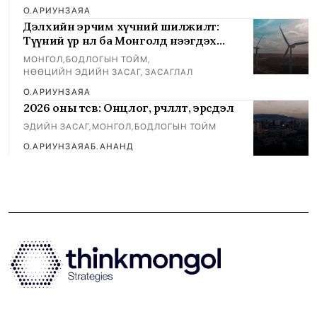
О.АРИУНЗАЯА
Дэлхийн эрчим хүчний шилжилт:
Түүний үр нөлөө ба Монголд нээгдэх
боломжууд
МОНГОЛ
,
БОДЛОГЫН ТОЙМ
,
НӨӨЦИЙН ЭДИЙН ЗАСАГ, ЗАСАГЛАЛ
О.АРИУНЗАЯА
2026 оны төсөв: Онцлог, өөрчлөлт, эрсдэл
ЭДИЙН ЗАСАГ
,
МОНГОЛ
,
БОДЛОГЫН ТОЙМ
О.АРИУНЗАЯА
Б.АНАНД