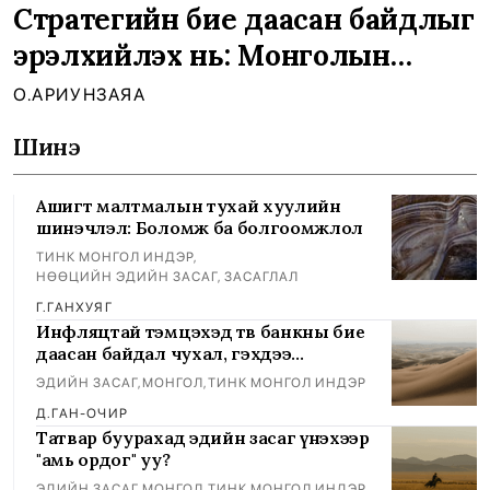
Стратегийн бие даасан байдлыг
эрэлхийлэх нь: Монголын
нийлүүлэлтийн сүлжээний далд
О.АРИУНЗАЯА
эрсдэлүүдийг шийдвэрлэх
Шинэ
Ашигт малтмалын тухай хуулийн
шинэчлэл: Боломж ба болгоомжлол
ТИНК МОНГОЛ ИНДЭР
,
НӨӨЦИЙН ЭДИЙН ЗАСАГ, ЗАСАГЛАЛ
Г.ГАНХУЯГ
Инфляцтай тэмцэхэд төв банкны бие
даасан байдал чухал, гэхдээ
дангаараа хангалтгүй...
ЭДИЙН ЗАСАГ
,
МОНГОЛ
,
ТИНК МОНГОЛ ИНДЭР
Д.ГАН-ОЧИР
Татвар буурахад эдийн засаг үнэхээр
"амь ордог" уу?
ЭДИЙН ЗАСАГ
,
МОНГОЛ
,
ТИНК МОНГОЛ ИНДЭР