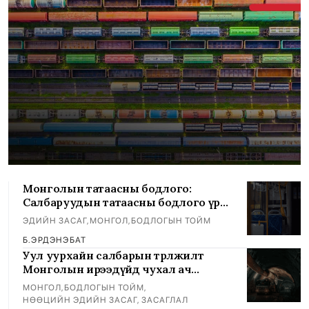
Монголын татаасны бодлого:
Салбаруудын татаасны бодлого үр
ашигтай хэрэгжиж байна уу?
ЭДИЙН ЗАСАГ
,
МОНГОЛ
,
БОДЛОГЫН ТОЙМ
Б.ЭРДЭНЭБАТ
Уул уурхайн салбарын төрөлжилт
Монголын ирээдүйд чухал ач
холбогдолтой
МОНГОЛ
,
БОДЛОГЫН ТОЙМ
,
НӨӨЦИЙН ЭДИЙН ЗАСАГ, ЗАСАГЛАЛ