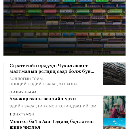
Стратегийн ордууд: Чухал ашигт
малтмалын өрсөлдөөнд саад болж буй
тогтолцоо
БОДЛОГЫН ТОЙМ
,
НӨӨЦИЙН ЭДИЙН ЗАСАГ, ЗАСАГЛАЛ
О.АРИУНЗАЯА
Амьжиргааны зээлийн урхи
ЭДИЙН ЗАСАГ
,
ТИНК МОНГОЛ ИНДЭР
,
НИЙГЭМ
Т.ЭНХТҮМЭН
Монгол ба Төв Ази: Гадаад бодлогын
шинэ чиглэл