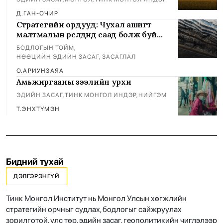
Д.ГАН-ОЧИР
Стратегийн ордууд: Чухал ашигт
малтмалын өрсөлдөөнд саад болж буй
тогтолцоо
БОДЛОГЫН ТОЙМ
,
НӨӨЦИЙН ЭДИЙН ЗАСАГ, ЗАСАГЛАЛ
О.АРИУНЗАЯА
Амьжиргааны зээлийн урхи
ЭДИЙН ЗАСАГ
,
ТИНК МОНГОЛ ИНДЭР
,
НИЙГЭМ
Т.ЭНХТҮМЭН
Бидний тухай
ДЭЛГЭРЭНГҮЙ
Тинк Монгол Институт нь Монгол Улсын хөгжлийн
стратегийн орчныг судлах, бодлогыг сайжруулах
зорилготой, улс төр, эдийн засаг, геополитикийн чиглэлээр