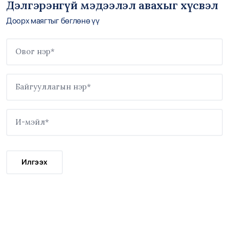
Дэлгэрэнгүй мэдээлэл авахыг хүсвэл
Доорх маягтыг бөглөнө үү
Илгээх