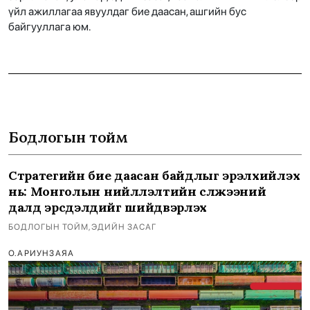
үйл ажиллагаа явуулдаг бие даасан, ашгийн бус
байгууллага юм.
Бодлогын тойм
Стратегийн бие даасан байдлыг эрэлхийлэх
нь: Монголын нийлүүлэлтийн сүлжээний
далд эрсдэлүүдийг шийдвэрлэх
БОДЛОГЫН ТОЙМ
,
ЭДИЙН ЗАСАГ
О.АРИУНЗАЯА