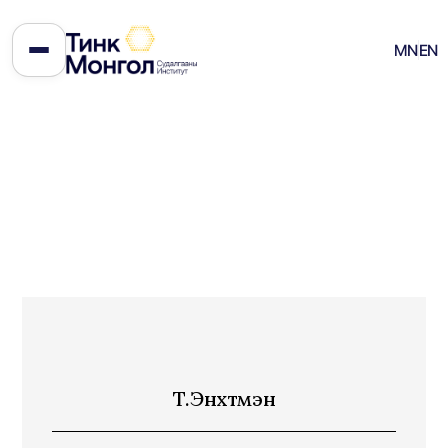
MN
EN
Т.Энхтүмэн