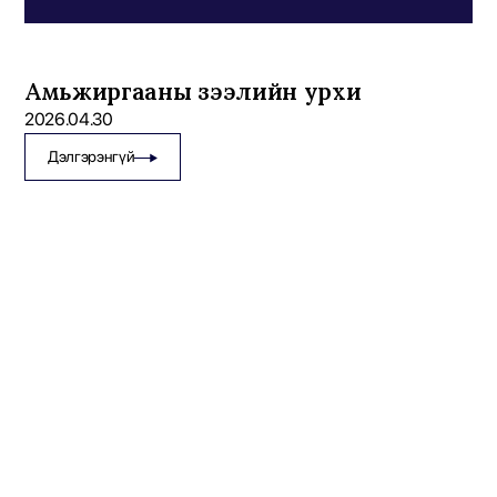
Амьжиргааны зээлийн урхи
2026.04.30
Дэлгэрэнгүй