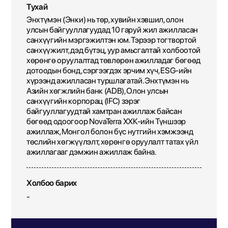
Тухай
Энхтүмэн (Энки) нь төр, хувийн хэвшил, олон
улсын байгууллагуудад 10 гаруй жил ажилласан
санхүүгийн мэргэжилтэн юм. Тэрээр тогтвортой
санхүүжилт, дэд бүтэц, уур амьсгалтай холбоотой
хөрөнгө оруулалтад төвлөрөн ажилладаг бөгөөд
дотоодын бонд, сэргээгдэх эрчим хүч, ESG-ийн
хүрээнд ажилласан туршлагатай. Энхтүмэн нь
Азийн хөгжлийн банк (ADB), Олон улсын
санхүүгийн корпорац (IFC) зэрэг
байгууллагуудтай хамтран ажиллаж байсан
бөгөөд одоогоор NovaTerra ХХК-ийн Түншээр
ажиллаж, Монгол болон бүс нутгийн хэмжээнд
төслийн хөгжүүлэлт, хөрөнгө оруулалт татах үйл
ажиллагааг дэмжин ажиллаж байна.
Холбоо барих
-