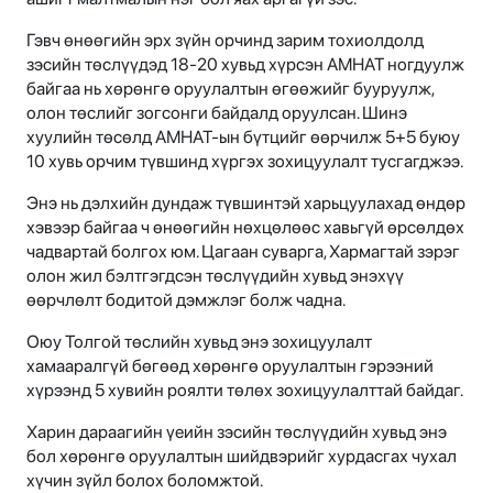
Гэвч өнөөгийн эрх зүйн орчинд зарим тохиолдолд
зэсийн төслүүдэд 18-20 хувьд хүрсэн АМНАТ ногдуулж
байгаа нь хөрөнгө оруулалтын өгөөжийг бууруулж,
олон төслийг зогсонги байдалд оруулсан. Шинэ
хуулийн төсөлд АМНАТ-ын бүтцийг өөрчилж 5+5 буюу
10 хувь орчим түвшинд хүргэх зохицуулалт тусгагджээ.
Энэ нь дэлхийн дундаж түвшинтэй харьцуулахад өндөр
хэвээр байгаа ч өнөөгийн нөхцөлөөс хавьгүй өрсөлдөх
чадвартай болгох юм. Цагаан суварга, Хармагтай зэрэг
олон жил бэлтгэгдсэн төслүүдийн хувьд энэхүү
өөрчлөлт бодитой дэмжлэг болж чадна.
Оюу Толгой төслийн хувьд энэ зохицуулалт
хамааралгүй бөгөөд хөрөнгө оруулалтын гэрээний
хүрээнд 5 хувийн роялти төлөх зохицуулалттай байдаг.
Харин дараагийн үеийн зэсийн төслүүдийн хувьд энэ
бол хөрөнгө оруулалтын шийдвэрийг хурдасгах чухал
хүчин зүйл болох боломжтой.