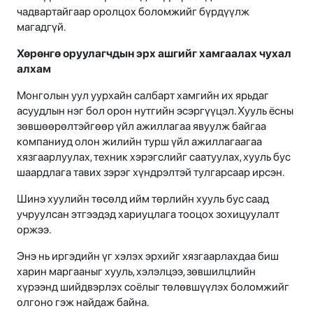
чадвартайгаар оролцох боломжийг бүрдүүлж
магадгүй.
Хөрөнгө оруулагчдын эрх ашгийг хамгаалах чухал
алхам
Монголын уул уурхайн салбарт хамгийн их ярьдаг
асуудлын нэг бол орон нутгийн эсэргүүцэл. Хууль ёсны
зөвшөөрөлтэйгөөр үйл ажиллагаа явуулж байгаа
компаниуд олон жилийн турш үйл ажиллагаагаа
хязгаарлуулах, техник хэрэгслийг саатуулах, хууль бус
шаардлага тавих зэрэг хүндрэлтэй тулгарсаар ирсэн.
Шинэ хуулийн төсөлд ийм төрлийн хууль бус саад
учруулсан этгээдэд хариуцлага тооцох зохицуулалт
оржээ.
Энэ нь иргэдийн үг хэлэх эрхийг хязгаарлахдаа биш
харин маргааныг хууль, хэлэлцээ, зөвшилцлийн
хүрээнд шийдвэрлэх соёлыг төлөвшүүлэх боломжийг
олгоно гэж найдаж байна.