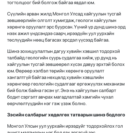
тогтолцоог бий болгож байгаа явдал юм.
Сүүлийн арван жилд Монгол Улсад хайгуулын тусгай
зөвшөөрлийн олголт хумигдаж, геологи хайгуулын
хөрөнгө оруулалт эрс буурсан. Үүний үр дүнд шинэ орд
нээх ажил үндсэндээ саарч, ирээдүйн уул уурхайн
төслүүдийн нөөц багасах эрсдэл үүсээд байгаа.
Шинэ зохицуулалтын дагуу хувийн хэвшил тодорхой
талбайд геологийн суурь судалгаа хийж, үр дүнд нь
хайгуулын тусгай зөвшөөрөл хүсэх давуу эрхтэй болох
юм. Өөрөөр хэлбэл төрийн хөрөнгө оруулалт
хангалтгүй байгаа нөхцөлд хувийн хэвшлийн
хөрөнгөөр геологийн судалгааг өргөжүүлэх механизм
бий болж байна гэсэн үг. Энэ нь хайгуулын салбарт
бодит сэргэлт авчрах магадлалтай хамгийн чухал
өөрчлөлтүүдийн нэг гэж үзэж болно.
Зэсийн салбарыг хөдөлгөх татварын шинэ бодлого
Монгол Улсын уул уурхайн ирээдүйг тодорхойлох гол
ашигт малтмалын нэг бол яах аргагүй зэс.