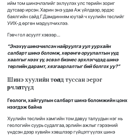
ийм том шинэчлэлийг эхлүүлэх улс төрийн зориг
дутсаар ирсэн. Харин энэ удаа Аж үйлдвэр, эрдэс
баялгийн сайд Г.Дамдинням юутай ч хуулийн төслийг
УИХ-д өргөн мэдүүлчихлээ.
Гэвч гол асуулт хэвээр....
“Энэхүү шинэчилсэн найруулга уул уурхайн
салбарт шинэ боломж, хөрөнгө оруулалтын үүд
хаалгыг нээх үү, эсвэл бизнес эрхлэгчдэд шинэ
төрлийн дарамт, хязгаарлалтыг бий болгох уу?”
Шинэ хуулийн төсөлд туссан эерэг
өөрчлөлтүүд
Геологи, хайгуулын салбарт шинэ боломжийн цонх
нээгдэж байна
Хуулийн төслийн хамгийн том давуу талуудын нэг нь
геологийн суурь судалгаа, эрлийн ажлыг гэрээний
үндсэн дээр хувийн хэвшлээр гүйцэтгүүлэх шинэ