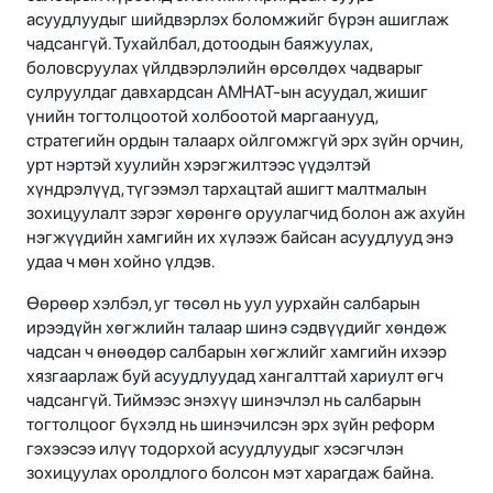
асуудлуудыг шийдвэрлэх боломжийг бүрэн ашиглаж
чадсангүй. Тухайлбал, дотоодын баяжуулах,
боловсруулах үйлдвэрлэлийн өрсөлдөх чадварыг
сулруулдаг давхардсан АМНАТ-ын асуудал, жишиг
үнийн тогтолцоотой холбоотой маргаанууд,
стратегийн ордын талаарх ойлгомжгүй эрх зүйн орчин,
урт нэртэй хуулийн хэрэгжилтээс үүдэлтэй
хүндрэлүүд, түгээмэл тархацтай ашигт малтмалын
зохицуулалт зэрэг хөрөнгө оруулагчид болон аж ахуйн
нэгжүүдийн хамгийн их хүлээж байсан асуудлууд энэ
удаа ч мөн хойно үлдэв.
Өөрөөр хэлбэл, уг төсөл нь уул уурхайн салбарын
ирээдүйн хөгжлийн талаар шинэ сэдвүүдийг хөндөж
чадсан ч өнөөдөр салбарын хөгжлийг хамгийн ихээр
хязгаарлаж буй асуудлуудад хангалттай хариулт өгч
чадсангүй. Тиймээс энэхүү шинэчлэл нь салбарын
тогтолцоог бүхэлд нь шинэчилсэн эрх зүйн реформ
гэхээсээ илүү тодорхой асуудлуудыг хэсэгчлэн
зохицуулах оролдлого болсон мэт харагдаж байна.