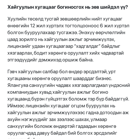
Хайгуулын хугацааг богиносгох нь зөв шийдэл үү?
Хуулийн төсөлд тусгай зөвшөөрлийн нийт хугацааг
өнөөгийн 12 жил хүртэлх тогтолцооноос 6 жил хүртэл
болгон бууруулахаар тусгажээ. Энэхүү өөрчлөлтийн
цаад зорилго нь хайгуулын ажлыг эрчимжүүлэх,
лицензийг удаан хугацаагаар “хадгалдаг” байдлыг
хязгаарлах, бодит хөрөнгө оруулалт хийх чадвартай
этгээдүүдийг дэмжихэд оршиж байна.
Гэвч хайгуулын салбар бол өндөр эрсдэлтэй, урт
хугацааны хөрөнгө оруулалт шаарддаг бизнес.
Ялангуяа санхүүгийн чадавх хязгаарлагдмал үндэсний
компаниудын хувьд хайгуулын ажлыг богино
хугацаанд бүрэн гүйцэтгэх боломж тэр бүр байдаггүй.
Иймээс лицензийн хугацааг огцом бууруулах нь
хайгуулын ажлыг эрчимжүүлэхээс гадна дотоодын аж
ахуйн нэгжүүдийг зах зээлээс шахах, улмаар
санхүүгийн боломж өндөртэй гадаадын хөрөнгө
оруулагчдад давуу байдал бий болгох эрсдэлийг