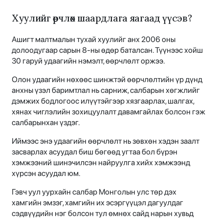
Хуулийг өөрчлөх шаардлага яагаад үүсэв?
Ашигт малтмалын тухай хуулийг анх 2006 оны
долоодугаар сарын 8-ны өдөр баталсан. Түүнээс хойш
30 гаруй удаагийн нэмэлт, өөрчлөлт оржээ.
Олон удаагийн нөхөөс шинжтэй өөрчлөлтийн үр дүнд
анхны үзэл баримтлал нь сарниж, салбарын хөгжлийг
дэмжих бодлогоос илүүтэйгээр хязгаарлах, шалгах,
хянах чиглэлийн зохицуулалт давамгайлах болсон гэж
салбарынхан үздэг.
Иймээс энэ удаагийн өөрчлөлт нь зөвхөн хэдэн заалт
засварлах асуудал биш бөгөөд угтаа бол бүрэн
хэмжээний шинэчилсэн найруулга хийх хэмжээнд
хүрсэн асуудал юм.
Гэвч уул уурхайн салбар Монголын улс төр дэх
хамгийн эмзэг, хамгийн их эсэргүүцэл дагуулдаг
сэдвүүдийн нэг болсон тул өмнөх сайд нарын хувьд