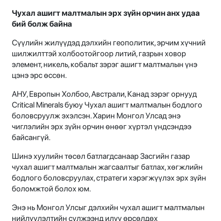
Чухал ашигт малтмалын эрх зүйн орчин анх удаа
бий болж байна
Сүүлийн жилүүдэд дэлхийн геополитик, эрчим хүчний
шилжилттэй холбоотойгоор литий, газрын ховор
элемент, никель, кобальт зэрэг ашигт малтмалын үнэ
цэнэ эрс өссөн.
АНУ, Европын Холбоо, Австрали, Канад зэрэг орнууд
Critical Minerals буюу Чухал ашигт малтмалын бодлого
боловсруулж эхэлсэн. Харин Монгол Улсад энэ
чиглэлийн эрх зүйн орчин өнөөг хүртэл үндсэндээ
байсангүй.
Шинэ хуулийн төсөл батлагдсанаар Засгийн газар
чухал ашигт малтмалын жагсаалтыг батлах, хөгжлийн
бодлого боловсруулах, стратеги хэрэгжүүлэх эрх зүйн
боломжтой болох юм.
Энэ нь Монгол Улсыг дэлхийн чухал ашигт малтмалын
нийлүүлэлтийн сүлжээнд илүү өрсөлдөх