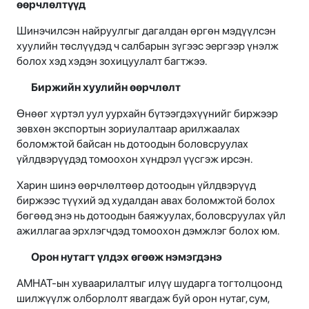
өөрчлөлтүүд
Шинэчилсэн найруулгыг дагалдан өргөн мэдүүлсэн
хуулийн төслүүдэд ч салбарын зүгээс эергээр үнэлж
болох хэд хэдэн зохицуулалт багтжээ.
Биржийн хуулийн өөрчлөлт
Өнөөг хүртэл уул уурхайн бүтээгдэхүүнийг биржээр
зөвхөн экспортын зориулалтаар арилжаалах
боломжтой байсан нь дотоодын боловсруулах
үйлдвэрүүдэд томоохон хүндрэл үүсгэж ирсэн.
Харин шинэ өөрчлөлтөөр дотоодын үйлдвэрүүд
биржээс түүхий эд худалдан авах боломжтой болох
бөгөөд энэ нь дотоодын баяжуулах, боловсруулах үйл
ажиллагаа эрхлэгчдэд томоохон дэмжлэг болох юм.
Орон нутагт үлдэх өгөөж нэмэгдэнэ
АМНАТ-ын хуваарилалтыг илүү шударга тогтолцоонд
шилжүүлж олборлолт явагдаж буй орон нутаг, сум,