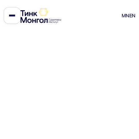
Ашигт малтмалын тухай
MN
EN
хуулийн шинэчлэл: Боломж
ба болгоомжлол