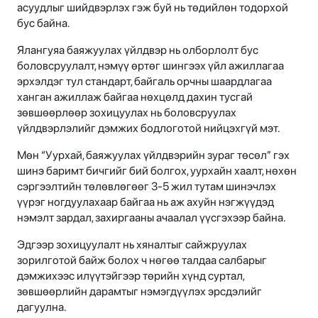
асуудлыг шийдвэрлэх гэж буй нь төдийлөн тодорхой
бус байна.
Ялангуяа баяжуулах үйлдвэр нь олборлолт бус
боловсруулалт, нэмүү өртөг шингээх үйл ажиллагаа
эрхэлдэг тул стандарт, байгаль орчны шаардлагаа
ханган ажиллаж байгаа нөхцөлд дахин тусгай
зөвшөөрлөөр зохицуулах нь боловсруулах
үйлдвэрлэлийг дэмжих бодлоготой нийцэхгүй мэт.
Мөн “Уурхай, баяжуулах үйлдвэрийн зураг төсөл” гэх
шинэ баримт бичгийг бий болгох, уурхайн хаалт, нөхөн
сэргээлтийн төлөвлөгөөг 3-5 жил тутам шинэчлэх
үүрэг ногдуулахаар байгаа нь аж ахуйн нэгжүүдэд
нэмэлт зардал, захиргааны ачаалал үүсгэхээр байна.
Эдгээр зохицуулалт нь хяналтыг сайжруулах
зорилготой байж болох ч нөгөө талдаа салбарыг
дэмжихээс илүүтэйгээр төрийн хүнд суртал,
зөвшөөрлийн дарамтыг нэмэгдүүлэх эрсдэлийг
дагуулна.