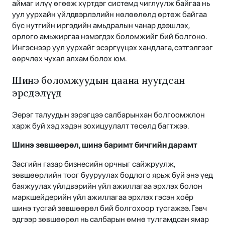
аймаг илүү өгөөж хүртдэг системд чиглүүлж байгаа нь
уул уурхайн үйлдвэрлэлийн нөлөөлөлд өртөж байгаа
бүс нутгийн иргэдийн амьдралын чанар дээшлэх,
орлого амьжиргаа нэмэгдэх боломжийг бий болгоно.
Ингэснээр уул уурхайг эсэргүүцэх хандлага, сэтгэлгээг
өөрчлөх чухал алхам болох юм.
Шинэ боломжуудын цаана нуугдсан
эрсдэлүүд
Эерэг талуудын зэрэгцээ салбарынхан болгоомжлон
харж буй хэд хэдэн зохицуулалт төсөлд багтжээ.
Шинэ зөвшөөрөл, шинэ баримт бичгийн дарамт
Засгийн газар бизнесийн орчныг сайжруулж,
зөвшөөрлийн тоог бууруулах бодлого ярьж буй энэ үед
баяжуулах үйлдвэрийн үйл ажиллагаа эрхлэх болон
маркшейдерийн үйл ажиллагаа эрхлэх гэсэн хоёр
шинэ тусгай зөвшөөрөл бий болгохоор тусгажээ. Гэвч
эдгээр зөвшөөрөл нь салбарын өмнө тулгамдсан ямар