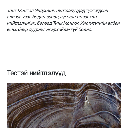
Тинк Монгол Индэрийн нийтлэлүүдэд тусгагдсан
аливаа үзэл бодол, санал, дүгнэлт нь зөвхөн
нийтлэлчийнх бөгөөд Тинк Монгол Институтийн албан
ёсны байр суурийг илэрхийлэхгүй болно.
Төстэй нийтлэлүүд