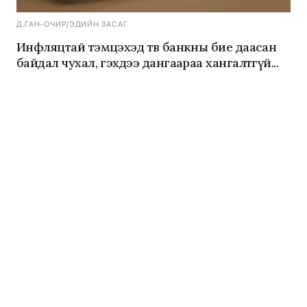
Д.ГАН-ОЧИР
/
ЭДИЙН ЗАСАГ
Инфляцтай тэмцэхэд төв банкны бие даасан
байдал чухал, гэхдээ дангаараа хангалтгүй...
Д.ГАН-ОЧИР
/
ЭДИЙН ЗАСАГ
Татвар буурахад эдийн засаг үнэхээр "амь