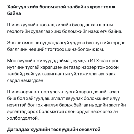
Хайгуул хийх боломжтой талбайн хүрээг тэлж
байна
Шинэ хуулийн төсөлд хилийн бүсэд анхан шатны
геологийн судалгаа хийх боломжийг нээж өгч байна.
Энэ нь өмнө нь судлагдаагүй үлдсэн бүс нутгийн эрдэс
баялгийн нөөцийг тогтоох шинэ боломж юм.
Мөн сүүлийн жилүүдэд аймаг, сумдын ИТХ-аас орон
нутгийн тусгай хэрэгцээний газар нэрээр томоохон
талбайд хайгуул, ашиглалтын үйл ажиллагааг хаах
явдал нэмэгдсэн.
Шинэ өөрчлөлтөөр улсын тусгай хэрэгцээний газар
биш бол хайгуул, ашиглалт явуулах боломжийг илүү
нээлттэй болгох чиглэл барьж байгаа нь эдийн засгийн
эргэлтэд орох боломжтой олон ордыг нээж өгөх ач
холбогдолтой.
Дагалдах хуулийн төслүүдийн оновчтой