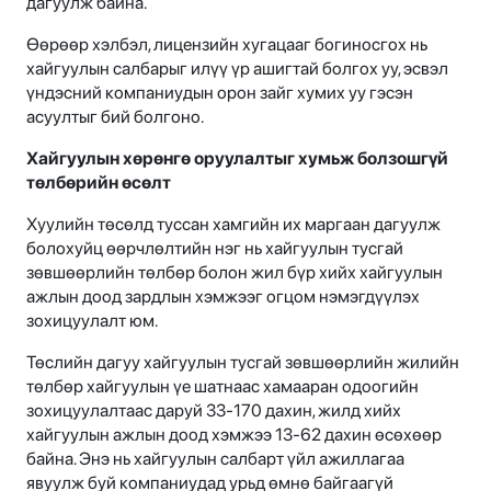
дагуулж байна.
Өөрөөр хэлбэл, лицензийн хугацааг богиносгох нь
хайгуулын салбарыг илүү үр ашигтай болгох уу, эсвэл
үндэсний компаниудын орон зайг хумих уу гэсэн
асуултыг бий болгоно.
Хайгуулын хөрөнгө оруулалтыг хумьж болзошгүй
төлбөрийн өсөлт
Хуулийн төсөлд туссан хамгийн их маргаан дагуулж
болохуйц өөрчлөлтийн нэг нь хайгуулын тусгай
зөвшөөрлийн төлбөр болон жил бүр хийх хайгуулын
ажлын доод зардлын хэмжээг огцом нэмэгдүүлэх
зохицуулалт юм.
Төслийн дагуу хайгуулын тусгай зөвшөөрлийн жилийн
төлбөр хайгуулын үе шатнаас хамааран одоогийн
зохицуулалтаас даруй 33-170 дахин, жилд хийх
хайгуулын ажлын доод хэмжээ 13-62 дахин өсөхөөр
байна. Энэ нь хайгуулын салбарт үйл ажиллагаа
явуулж буй компаниудад урьд өмнө байгаагүй