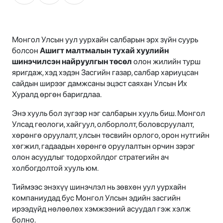
Монгол Улсын уул уурхайн салбарын эрх зүйн суурь
болсон
Ашигт малтмалын тухай хуулийн
шинэчилсэн найруулгын төсөл
олон жилийн турш
яригдаж, хэд хэдэн Засгийн газар, салбар хариуцсан
сайдын ширээг дамжсаны эцэст саяхан Улсын Их
Хуралд өргөн баригдлаа.
Энэ хууль бол зүгээр нэг салбарын хууль биш. Монгол
Улсад геологи, хайгуул, олборлолт, боловсруулалт,
хөрөнгө оруулалт, улсын төсвийн орлого, орон нутгийн
хөгжил, гадаадын хөрөнгө оруулалтын орчин зэрэг
олон асуудлыг тодорхойлдог стратегийн ач
холбогдолтой хууль юм.
Тиймээс энэхүү шинэчлэл нь зөвхөн уул уурхайн
компаниудад бус Монгол Улсын эдийн засгийн
ирээдүйд нөлөөлөх хэмжээний асуудал гэж хэлж
болно.