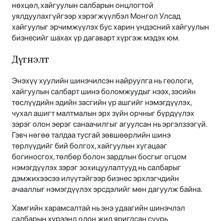
нөхцөл, хайгуулын салбарын онцлогтой
уялдуулахгүйгээр хэрэгжүүлбэл Монгол Улсад
хайгуулыг эрчимжүүлэх бус харин үндэсний хайгуулын
бизнесийг шахах үр дагаварт хүргэж мэдэх юм.
Дүгнэлт
Энэхүү хуулийн шинэчилсэн найруулга нь геологи,
хайгуулын салбарт шинэ боломжуудыг нээх, зэсийн
төслүүдийн эдийн засгийн үр ашгийг нэмэгдүүлэх,
чухал ашигт малтмалын эрх зүйн орчныг бүрдүүлэх
зэрэг олон эерэг санаачилгыг агуулсан нь эргэлзээгүй.
Гэвч нөгөө талдаа тусгай зөвшөөрлийн шинэ
төрлүүдийг бий болгох, хайгуулын хугацааг
богиносгох, төлбөр болон зардлын босгыг огцом
нэмэгдүүлэх зэрэг зохицуулалтууд нь салбарыг
дэмжихээсээ илүүтэйгээр бизнес эрхлэгчдийн
ачааллыг нэмэгдүүлэх эрсдэлийг мөн дагуулж байна.
Хамгийн харамсалтай нь энэ удаагийн шинэчлэл
салбарын хүрээнд олон жил яригдсан суурь