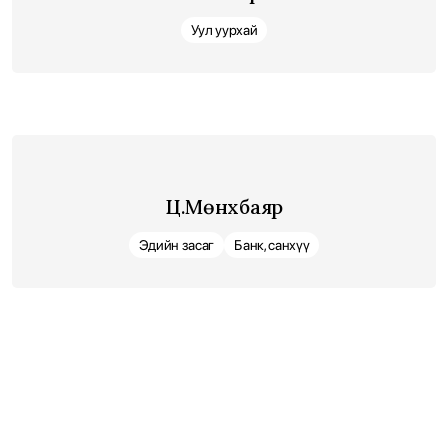
Уул уурхай
Ц.Мөнхбаяр
Эдийн засаг
Банк, санхүү