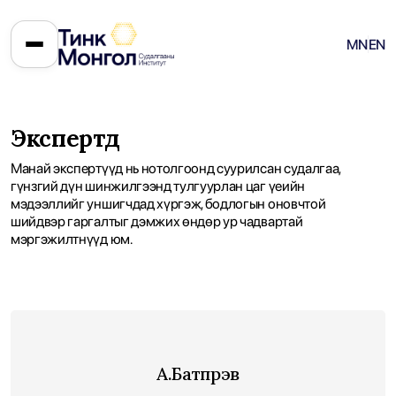
MN
EN
Экспертүүд
Манай экспертүүд нь нотолгоонд суурилсан судалгаа,
гүнзгий дүн шинжилгээнд тулгуурлан цаг үеийн
мэдээллийг уншигчдад хүргэж, бодлогын оновчтой
шийдвэр гаргалтыг дэмжих өндөр ур чадвартай
мэргэжилтнүүд юм.
А.Батпүрэв