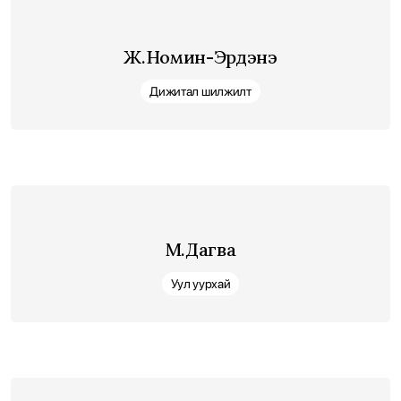
Ж.Номин-Эрдэнэ
Дижитал шилжилт
М.Дагва
Уул уурхай