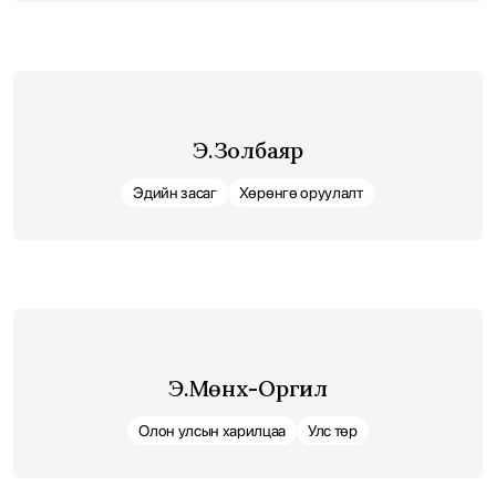
Э.Золбаяр
Эдийн засаг
Хөрөнгө оруулалт
Э.Мөнх-Оргил
Олон улсын харилцаа
Улс төр