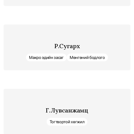
Р.Сугархүү
Макро эдийн засаг
Мөнгөний бодлого
Г.Лувсанжамц
Тогтвортой хөгжил