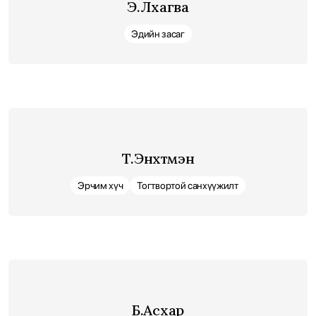
Э.Лхагва
Эдийн засаг
Т.Энхтүмэн
Эрчим хүч
Тогтвортой санхүүжилт
Б.Асхар