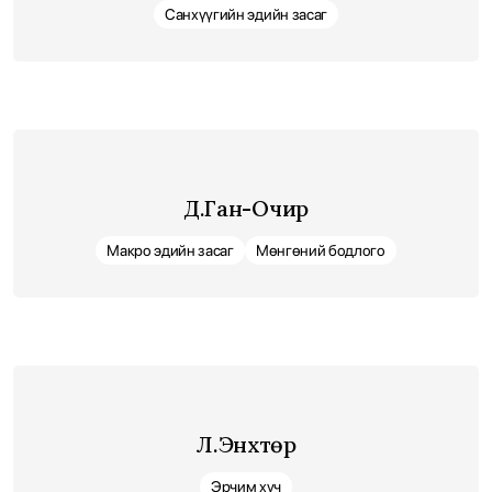
Cанхүүгийн эдийн засаг
Д.Ган-Очир
Макро эдийн засаг
Мөнгөний бодлого
Л.Энхтөр
Эрчим хүч