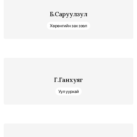
Б.Саруулзул
Хөрөнгийн зах зээл
Г.Ганхуяг
Уул уурхай