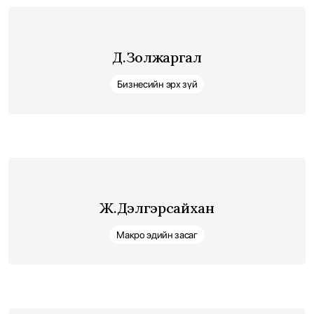
Д.Золжаргал
Бизнесийн эрх зүй
Ж.Дэлгэрсайхан
Макро эдийн засаг