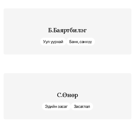
Б.Баяртбилэг
Уул уурхай
Банк, санхүү
С.Өнөр
Эдийн засаг
Засаглал