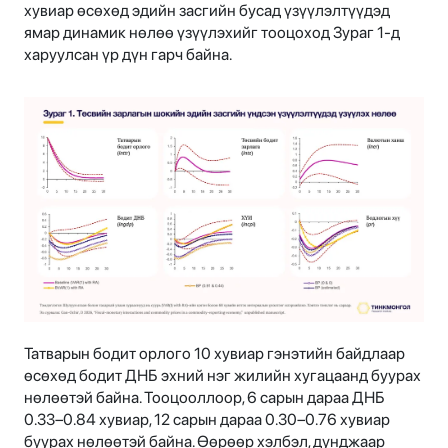
хувиар өсөхөд эдийн засгийн бусад үзүүлэлтүүдэд
ямар динамик нөлөө үзүүлэхийг тооцоход Зураг 1-д
харуулсан үр дүн гарч байна.
Татварын бодит орлого 10 хувиар гэнэтийн байдлаар
өсөхөд бодит ДНБ эхний нэг жилийн хугацаанд буурах
нөлөөтэй байна. Тооцооллоор, 6 сарын дараа ДНБ
0.33–0.84 хувиар, 12 сарын дараа 0.30–0.76 хувиар
буурах нөлөөтэй байна. Өөрөөр хэлбэл, дунджаар