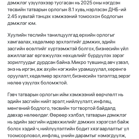
дэмжлэг үзүүлэхээр тусгасан нь 2025 оны нэгдсэн
төсвийн татварын орлогын 8.1 хувь, нэрлэсэн ДНБ-ий
2.45 хувьтай тэнцэх хэмжээний томоохон бодлогын
дэмжлэг юм.
Хуулийн төслийн танилцуулгад өрхийн орлогыг
хамгаалах, хөдөлмөр эрхлэлтийг дэмжих, эдийн
засгийн өсөлтийг хүртээмжтэй болгох, бизнесийн үйл
ажиллагааг өргөжүүлэх нөхцөлийг бүрдүүлэх зэрэг
зорилтуудыг дурдсан байна. Микро түвшинд авч үзвэл,
энэ нь иргэн, аж ахуйн нэгжийн урамшуулал, хөрөнгө
оруулалт, хөдөлмөр эрхлэлт, бизнесийн тэлэлтэд эерэг
нөлөө үзүүлэх боломжтой.
Гэвч татварын орлогын ийм хэмжээний өөрчлөлт нь
эдийн засгийн нийт эрэлт, нийлүүлэлт, инфляц,
мөнгөний бодлого, төсвийн тогтвортой байдалд
давхар нөлөөлдөг. Өөрөөр хэлбэл, татварын дэмжлэг
нь эдийн засгийн идэвхжилийг дэмжих хэрэгсэл байж
болох хэдий ч, нийлүүлэлтийн бодит хязгаарлалтыг үл
тоомсорловол, инфляц, үнийн дарамтыг нэмэгдүүлж,