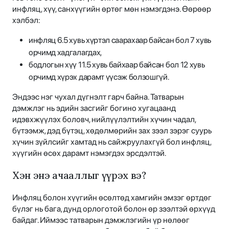
инфляц, хүү, санхүүгийн өртөг мөн нэмэгдэнэ. Өөрөөр
хэлбэл:
инфляц 6.5 хувь хүртэл саарахаар байсан бол 7 хувь
орчимд хадгалагдах,
бодлогын хүү 11.5 хувь байхаар байсан бол 12 хувь
орчимд хүрэх дарамт үүсэж болзошгүй.
Эндээс нэг чухал дүгнэлт гарч байна. Татварын
дэмжлэг нь эдийн засгийг богино хугацаанд
идэвхжүүлэх боловч, нийлүүлэлтийн хүчин чадал,
бүтээмж, дэд бүтэц, хөдөлмөрийн зах зээл зэрэг суурь
хүчин зүйлсийг хамтад нь сайжруулахгүй бол инфляц,
хүүгийн өсөх дарамт нэмэгдэх эрсдэлтэй.
Хэн энэ ачааллыг үүрэх вэ?
Инфляц болон хүүгийн өсөлтөд хамгийн эмзэг өртдөг
бүлэг нь бага, дунд орлоготой болон өр зээлтэй өрхүүд
байдаг. Иймээс татварын дэмжлэгийн үр нөлөөг