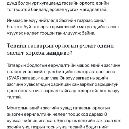
дунд болон урт хугацаанд төсвийн орлого, өрийн
тогтвортой байдалд эрсдэл үүсгэх магадлалтай.
Иймээс энэхүү нийтлэлд Засгийн газраас санал
болгож буй татварын дэмжлэгийн макро эдийн засагт
үзүүлэх нөлөөг тооцон танилцуулж байна.
Төсвийн татварын орлогын өөрчлөлт эдийн
засагт хэрхэн нөлөөлдөг вэ?
Татварын бодлогын өөрчлөлтийн макро эдийн засгийн
нөлөөг үнэлэхийн тулд бүтцийн вектор авторегресс
(SVAR) загварыг ашиглав. Энэхүү загвар нь эдийн
засгийн хувьсагчдын харилцан хамаарлыг харьцангуй
цөөн онолын хязгаарлалттайгаар тодорхойлдог давуу
талтай.
Монголын эдийн засгийн хувьд татварын орлогын
экзоген өөрчлөлтийн нөлөөг тооцоход дараах 8
хувьсагчийг ашигласан. Эдгээр нь дэлхийн зах зээл дэх
зэсийн үнэ, газрын тосны үнэ, төсвийн бодит нийт