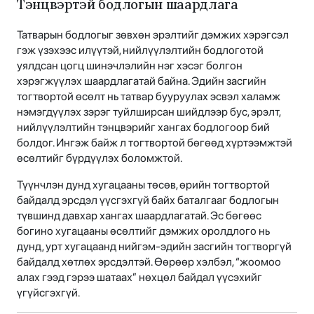
Тэнцвэртэй бодлогын шаардлага
Татварын бодлогыг зөвхөн эрэлтийг дэмжих хэрэгсэл
гэж үзэхээс илүүтэй, нийлүүлэлтийн бодлоготой
уялдсан цогц шинэчлэлийн нэг хэсэг болгон
хэрэгжүүлэх шаардлагатай байна. Эдийн засгийн
тогтвортой өсөлт нь татвар бууруулах эсвэл халамж
нэмэгдүүлэх зэрэг туйлширсан шийдлээр бус, эрэлт,
нийлүүлэлтийн тэнцвэрийг хангах бодлогоор бий
болдог. Ингэж байж л тогтвортой бөгөөд хүртээмжтэй
өсөлтийг бүрдүүлэх боломжтой.
Түүнчлэн дунд хугацааны төсөв, өрийн тогтвортой
байдалд эрсдэл үүсгэхгүй байх баталгааг бодлогын
түвшинд давхар хангах шаардлагатай. Эс бөгөөс
богино хугацааны өсөлтийг дэмжих оролдлого нь
дунд, урт хугацаанд нийгэм-эдийн засгийн тогтворгүй
байдалд хөтлөх эрсдэлтэй. Өөрөөр хэлбэл, “жоомоо
алах гээд гэрээ шатаах” нөхцөл байдал үүсэхийг
үгүйсгэхгүй.