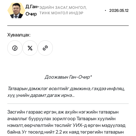
Д.Ган-
ЭДИЙН ЗАСАГ
,
МОНГОЛ
,
•
2026.05.12
Очир
ТИНК МОНГОЛ ИНДЭР
Хуваалцах:
Доожавын Ган-Очир*
Татварын дэмжлэг өсөлтийг дэмжинэ, гэхдээ инфляц,
хүү, үнийн дарамт дагаж ирнэ…
Засгийн газраас иргэн, аж ахуйн нэгжийн татварын
ачааллыг бууруулах зорилгоор Татварын хуулийн
нэмэлт, өөрчлөлтийн төслийг УИХ-д өргөн мэдүүлээд
байна. Уг төсөлд нийт 2.2 их наяд төгрөгийн татварын