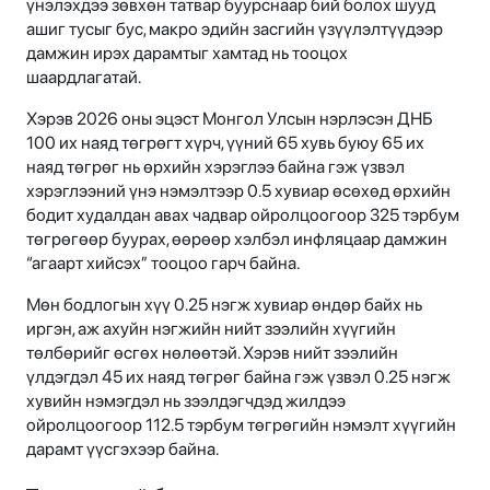
үнэлэхдээ зөвхөн татвар буурснаар бий болох шууд
ашиг тусыг бус, макро эдийн засгийн үзүүлэлтүүдээр
дамжин ирэх дарамтыг хамтад нь тооцох
шаардлагатай.
Хэрэв 2026 оны эцэст Монгол Улсын нэрлэсэн ДНБ
100 их наяд төгрөгт хүрч, үүний 65 хувь буюу 65 их
наяд төгрөг нь өрхийн хэрэглээ байна гэж үзвэл
хэрэглээний үнэ нэмэлтээр 0.5 хувиар өсөхөд өрхийн
бодит худалдан авах чадвар ойролцоогоор 325 тэрбум
төгрөгөөр буурах, өөрөөр хэлбэл инфляцаар дамжин
“агаарт хийсэх” тооцоо гарч байна.
Мөн бодлогын хүү 0.25 нэгж хувиар өндөр байх нь
иргэн, аж ахуйн нэгжийн нийт зээлийн хүүгийн
төлбөрийг өсгөх нөлөөтэй. Хэрэв нийт зээлийн
үлдэгдэл 45 их наяд төгрөг байна гэж үзвэл 0.25 нэгж
хувийн нэмэгдэл нь зээлдэгчдэд жилдээ
ойролцоогоор 112.5 тэрбум төгрөгийн нэмэлт хүүгийн
дарамт үүсгэхээр байна.