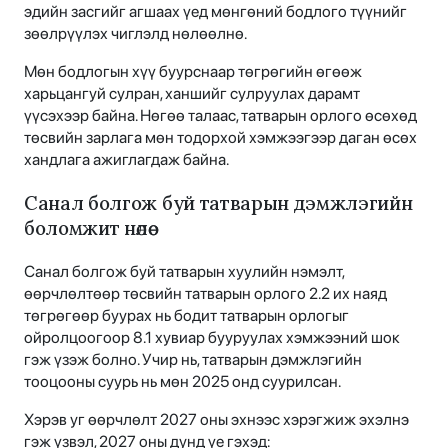
эдийн засгийг агшаах үед мөнгөний бодлого түүнийг
зөөлрүүлэх чиглэлд нөлөөлнө.
Мөн бодлогын хүү буурснаар төгрөгийн өгөөж
харьцангуй сулран, ханшийг сулруулах дарамт
үүсэхээр байна. Нөгөө талаас, татварын орлого өсөхөд
төсвийн зарлага мөн тодорхой хэмжээгээр даган өсөх
хандлага ажиглагдаж байна.
Санал болгож буй татварын дэмжлэгийн
боломжит нөлөө
Санал болгож буй татварын хуулийн нэмэлт,
өөрчлөлтөөр төсвийн татварын орлого 2.2 их наяд
төгрөгөөр буурах нь бодит татварын орлогыг
ойролцоогоор 8.1 хувиар бууруулах хэмжээний шок
гэж үзэж болно. Учир нь, татварын дэмжлэгийн
тооцооны суурь нь мөн 2025 онд суурилсан.
Хэрэв уг өөрчлөлт 2027 оны эхнээс хэрэгжиж эхэлнэ
гэж үзвэл, 2027 оны дунд үе гэхэд: