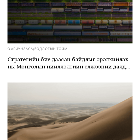
О.АРИУНЗАЯА
/
БОДЛОГЫН ТОЙМ
Стратегийн бие даасан байдлыг эрэлхийлэх
нь: Монголын нийлүүлэлтийн сүлжээний далд
эрсдэлүүдийг шийдвэрлэх