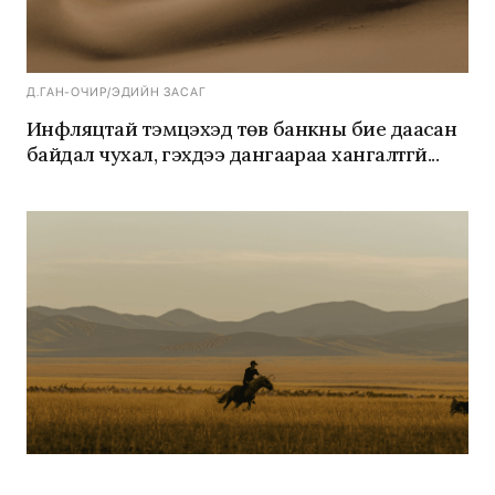
Д.ГАН-ОЧИР
/
ЭДИЙН ЗАСАГ
Инфляцтай тэмцэхэд төв банкны бие даасан
байдал чухал, гэхдээ дангаараа хангалтгүй...