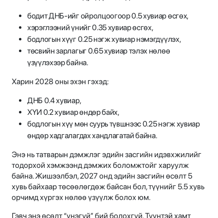
бодит ДНБ-ийг ойролцоогоор 0.5 хувиар өсгөх,
хэрэглээний үнийг 0.35 хувиар өсгөх,
бодлогын хүүг 0.25 нэгж хувиар нэмэгдүүлэх,
төсвийн зарлагыг 0.65 хувиар тэлэх нөлөө
үзүүлэхээр байна.
Харин 2028 оны эхэн гэхэд:
ДНБ 0.4 хувиар,
ХҮИ 0.2 хувиар өндөр байх,
бодлогын хүү мөн суурь түвшнээс 0.25 нэгж хувиар
өндөр хадгалагдах хандлагатай байна.
Энэ нь татварын дэмжлэг эдийн засгийн идэвхжилийг
тодорхой хэмжээнд дэмжих боломжтойг харуулж
байна. Жишээлбэл, 2027 онд эдийн засгийн өсөлт 5
хувь байхаар төсөөлөгдөж байсан бол, түүнийг 5.5 хувь
орчимд хүргэх нөлөө үзүүлж болох юм.
Гэвч энэ өсөлт “үнэгүй” бий болохгүй. Түүнтэй хамт