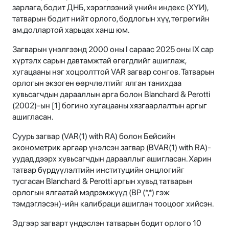
зарлага, бодит ДНБ, хэрэглээний үнийн индекс (ХҮИ),
татварын бодит нийт орлого, бодлогын хүү, төгрөгийн
ам.доллартой харьцах ханш юм.
Загварын үнэлгээнд 2000 оны I сараас 2025 оны IX сар
хүртэлх сарын давтамжтай өгөгдлийг ашиглаж,
хугацааны нэг хоцролттой VAR загвар сонгов. Татварын
орлогын экзоген өөрчлөлтийг ялган танихдаа
хувьсагчдын дарааллын арга болон Blanchard & Perotti
(2002)-ын [1] богино хугацааны хязгаарлалтын аргыг
ашигласан.
Суурь загвар (VAR(1) with RA) болон Бейсийн
эконометрик аргаар үнэлсэн загвар (BVAR(1) with RA)-
уудад дээрх хувьсагчдын дарааллыг ашигласан. Харин
татвар бүрдүүлэлтийн институцийн онцлогийг
тусгасан Blanchard & Perotti аргын хувьд татварын
орлогын ялгаатай мэдрэмжүүд (BP (*,*) гэж
тэмдэглэсэн)-ийн калибраци ашиглан тооцоог хийсэн.
Эдгээр загварт үндэслэн татварын бодит орлого 10