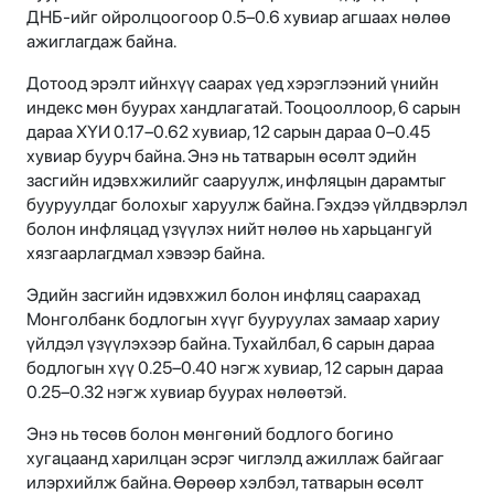
ДНБ-ийг ойролцоогоор 0.5–0.6 хувиар агшаах нөлөө
ажиглагдаж байна.
Дотоод эрэлт ийнхүү саарах үед хэрэглээний үнийн
индекс мөн буурах хандлагатай. Тооцооллоор, 6 сарын
дараа ХҮИ 0.17–0.62 хувиар, 12 сарын дараа 0–0.45
хувиар буурч байна. Энэ нь татварын өсөлт эдийн
засгийн идэвхжилийг сааруулж, инфляцын дарамтыг
бууруулдаг болохыг харуулж байна. Гэхдээ үйлдвэрлэл
болон инфляцад үзүүлэх нийт нөлөө нь харьцангуй
хязгаарлагдмал хэвээр байна.
Эдийн засгийн идэвхжил болон инфляц саарахад
Монголбанк бодлогын хүүг бууруулах замаар хариу
үйлдэл үзүүлэхээр байна. Тухайлбал, 6 сарын дараа
бодлогын хүү 0.25–0.40 нэгж хувиар, 12 сарын дараа
0.25–0.32 нэгж хувиар буурах нөлөөтэй.
Энэ нь төсөв болон мөнгөний бодлого богино
хугацаанд харилцан эсрэг чиглэлд ажиллаж байгааг
илэрхийлж байна. Өөрөөр хэлбэл, татварын өсөлт