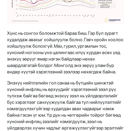
Хүнс нь сонгох боломжтой бараа биш. Гэр бүл зурагт
худалдаж авахыг хойшлуулж болно. Гэвч оройн хоолоо
хойшлуулж болохгүй. Мах, гурил, ургамлын тос,
хүнсний ногооны үнэ цалингаас илүү хурдан өсөх үед
энэхүү зөрүүг ямар нэгэн байдлаар нөхөх
шаардлагатай болдог. Монголд энэ зөрүү улам бүр
өндөр хүүтэй хэрэглээний зээлээр нөхөгдөж байна.
Энэхүү нийтлэлийн гол санаа нь бүтцийн шинжтэй
хүнсний инфляц нь өрхүүдийг хэрэглээний зээл рүү
түлхэж байгаа бөгөөд энэхүү зээл нь үйлдвэрлэлийг
бус хэрэглээг санхүүжүүлж байгаа тул нийлүүлэлтийг
нэмэгдүүлэхгүйгээр худалдан авах чадварыг нэмж
байна гэсэн үг юм. Үр дүн нь чөтгөрийн тойрог бөгөөд
хүнсний инфляц зээлийг нэмэгдүүлж, зээл нь
үйлдвэрлэх хүчин чадлыг өргөжүүлэхгүйгээр эрэлтийг