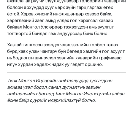
ажиллагаа руу чиглүүлж, үнэхээр төлбөрийн чадваргүй
болсон өрхүүдэд хууль эрх зүйн гарц гаргаж өгөх
ёстой. Хэрэв хүнсний инфляц өндөр хэвээр байж,
хэрэглээний зээл амьд үлдэх гол хэрэгсэл хэвээр
байвал Монгол Улс өрөөр тэжээгдсэн амь зуулгыг
тогтвортой байдал гэж андуурсаар байх болно.
Хазгай гишгэсэн зээлдэгчдэд зээлийн төлбөр төлөх
бүрд хавх улам чангарч буй бөгөөд хамгийн гол асуулт
нь бодлогын шинэчлэл зээлийн хуваарийн графикаас
илүү хурдан хөдөлж чадах уу гэдэгт оршино.
Тинк Монгол Индэрийн нийтлэлүүдэд тусгагдсан
аливаа үзэл бодол, санал, дүгнэлт нь зөвхөн
нийтлэлчийнх бөгөөд Тинк Монгол Институтийн албан
ёсны байр суурийг илэрхийлэхгүй болно.