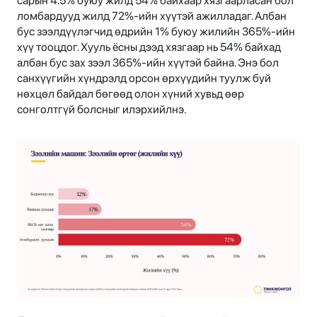
сарын 4.5% буюу жилд 54% байхаар хязгаарласан бол
ломбардууд жилд 72%-ийн хүүтэй ажилладаг. Албан
бус зээлдүүлэгчид өдрийн 1% буюу жилийн 365%-ийн
хүү тооцдог. Хууль ёсны дээд хязгаар нь 54% байхад
албан бус зах зээл 365%-ийн хүүтэй байна. Энэ бол
санхүүгийн хүндрэлд орсон өрхүүдийн туулж буй
нөхцөл байдал бөгөөд олон хүний хувьд өөр
сонголтгүй болсныг илэрхийлнэ.