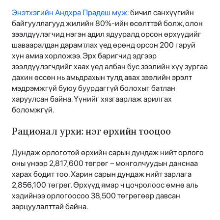
Энэтхэгийн Андхра Прадеш муж
: бичил санхүүгийн
байгууллагууд жилийн 80%-ийн өсөлттэй болж, олон
зээлдүүлэгчид нэгэн адил ядууралд орсон өрхүүдийг
шавааралдан дарамтлах үед өрөнд орсон 200 гаруй
хүн амиа хорложээ. Эрх баригчид эдгээр
зээлдүүлэгчдийг хаах үед албан бус зээлийн хүү зургаа
дахин өссөн нь амьдрахын тулд авах зээлийн эрэлт
мэдрэмжгүй буюу буурдаггүй болохыг батлан
харуулсан байна. Үүнийг хязгаарлаж арилгах
боломжгүй.
Рационал урхи: нэг өрхийн тооцоо
Дундаж орлоготой өрхийн сарын дундаж нийт орлого
оны үнээр 2,817,600 төгрөг – монголчуудын данснаа
харах бодит тоо. Харин сарын дундаж нийт зарлага
2,856,100 төгрөг. Өрхүүд ямар ч цочролоос өмнө аль
хэдийнээ орлогоосоо 38,500 төгрөгөөр давсан
зарцуулалттай байна.