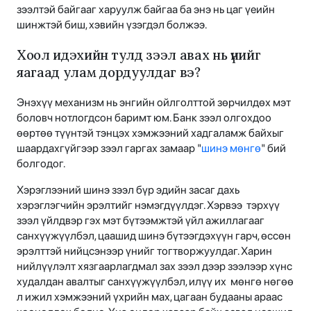
зээлтэй байгааг харуулж байгаа ба энэ нь цаг үеийн
шинжтэй биш, хэвийн үзэгдэл болжээ.
Хоол идэхийн тулд зээл авах нь үнийг
яагаад улам дордуулдаг вэ?
Энэхүү механизм нь энгийн ойлголттой зөрчилдөх мэт
боловч нотлогдсон баримт юм. Банк зээл олгохдоо
өөртөө түүнтэй тэнцэх хэмжээний хадгаламж байхыг
шаардахгүйгээр зээл гаргах замаар "
шинэ мөнгө
" бий
болгодог.
Хэрэглээний шинэ зээл бүр эдийн засаг дахь
хэрэглэгчийн эрэлтийг нэмэгдүүлдэг. Хэрвээ тэрхүү
зээл үйлдвэр гэх мэт бүтээмжтэй үйл ажиллагааг
санхүүжүүлбэл, цаашид шинэ бүтээгдэхүүн гарч, өссөн
эрэлттэй нийцсэнээр үнийг тогтворжуулдаг. Харин
нийлүүлэлт хязгаарлагдмал зах зээл дээр зээлээр хүнс
худалдан авалтыг санхүүжүүлбэл, илүү их мөнгө нөгөө
л ижил хэмжээний үхрийн мах, цагаан будааны араас