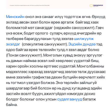
Минскийн
онол энэ санааг илүү тодотгож өгнө. Өрхүүд
эхлээд авсан зээл болон өрөө аргалж байгаад хаах
боломжтой мэт санагддаг (хеджийн санхүүжилт). Гэвч
үнэ өсөж, бодит орлого суларч, өрхүүд өчигдрийн өр
төлбөрөө барагдуулахын тулд зээлээ
шилжүүлж
эхэлдэг
(спекулятив санхүүжилт).
Эцсийн дүндээ
тэд
одоо байгаа өрөө төлөхийн тулд л зээл авдаг болно
(Понзи санхүүжилт). Монголын хувьд энэхүү эргүүлэг
нь дамын наймаа эсвэл хий хөөрлөөс үүдэлтэй биш,
харин оройн хоолны өртгөөс үүдэлтэй. Монголбанкны
мэдээллээс харахад зээлдэгчид зээлээ төлж дуусахаас
өмнө зээлийн графиктаа дахин бүтцийн өөрчлөлт хийх
нь тогтмол үзэгдэл болжээ. Энэ төрлийн зайлшгүй
шаардлагаар бий болсон өр нь дунд хугацаанд эдийн
засгийн өсөлт буурч, ажилгүйдэл нэмэгдэх дохио
болдог болохыг олон улсын
судалгаанууд
баталж
байна.