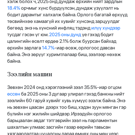
хэлж болох ч, 2025 онд дундаж өрхийн нийт зардлын
18.4%
орчмыг хүнс бүрдүүлсэн, дундаж үзүүлэлт нь
бодит дарамтыг халхалж байна. Орлого багатай өрхүүд
төсвийнхөө хамаагүй их хувийг хүнсэнд зарцуулдаг
бөгөөд энэ нь хүнсний инфляц тэдэнд
илүү хүндээр
тусдаг гэсэн үг юм.
2025 оны дунд
үе гэхэд бодит
цалингийн өсөлт ердөө 2.1% болж буурсан байхад
өрхийн зарлага
14.7%
-иар өсөж, орлогоос давсан
байна. Энэ зөрүүг хуримтлалаар биш, зээлээр нөхөж
байна.
Зээлийн машин
Зөвхөн 2024 онд хэрэглээний зээл 35.5%-иар огцом
өссөн
ба 2025 оны 3 дугаар улирал гэхэд банкны нийт
зээлийн 60 гаруй хувийг хувь хүмүүс эзэлж байна. Энэ
нь зөвхөн цаасан дээрх тоо биш, хэдэн зуун мянган гэр
бүлийн нэг жилийн шийдвэр. Ирээдүйн орлогоо
барьцаалан авдаг тэтгэврийн зээл нь парламентын
шахалтын улмаас засгийн газар өөрийн тавьсан
хязгаарлалтаа цуцалсны дараа өмнөх оны мөн үеэс