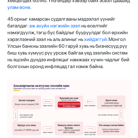
хөөцөлдөх болно. Үнэ өндөр хэвээр байх эсвэл цаашид
улам өснө
.
45 орныг хамарсан судалгааны мэдээлэл үүнийг
баталдаг:
аж ахуйн нэгжийн зээл
нь өсөлтийг
нэмэгдүүлж, тэгш бус байдлыг бууруулдаг бол өрхийн
хэрэглээний зээл нь аль алиныг нь
хийдэггүй
. Монгол
Улсын банкны зээлийн 60 гаруй хувь нь бизнесүүд рүү
биш хувь хүмүүс рүү урсаж байгаа үед зээлийн систем
нь эцсийн дүндээ инфляцыг намжаах хүчин чадлыг бий
болгохын оронд инфляцад гал нэмж байна.