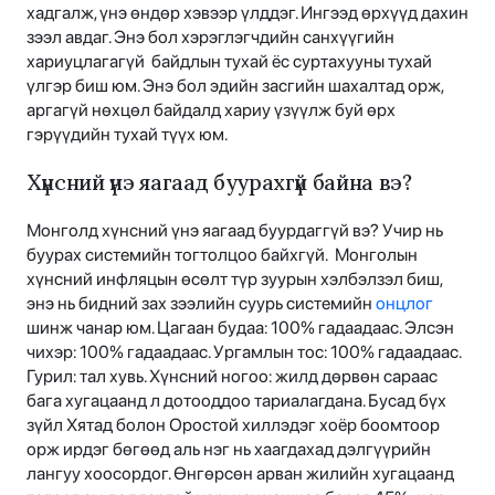
хадгалж, үнэ өндөр хэвээр үлддэг. Ингээд өрхүүд дахин
зээл авдаг. Энэ бол хэрэглэгчдийн санхүүгийн
хариуцлагагүй байдлын тухай ёс суртахууны тухай
үлгэр биш юм. Энэ бол эдийн засгийн шахалтад орж,
аргагүй нөхцөл байдалд хариу үзүүлж буй өрх
гэрүүдийн тухай түүх юм.
Хүнсний үнэ яагаад буурахгүй байна вэ?
Монголд хүнсний үнэ яагаад буурдаггүй вэ? Учир нь
буурах системийн тогтолцоо байхгүй. Монголын
хүнсний инфляцын өсөлт түр зуурын хэлбэлзэл биш,
энэ нь бидний зах зээлийн суурь системийн
онцлог
шинж чанар юм. Цагаан будаа: 100% гадаадаас. Элсэн
чихэр: 100% гадаадаас. Ургамлын тос: 100% гадаадаас.
Гурил: тал хувь. Хүнсний ногоо: жилд дөрвөн сараас
бага хугацаанд л дотооддоо тариалагдана. Бусад бүх
зүйл Хятад болон Оростой хиллэдэг хоёр боомтоор
орж ирдэг бөгөөд аль нэг нь хаагдахад дэлгүүрийн
лангуу хоосордог. Өнгөрсөн арван жилийн хугацаанд