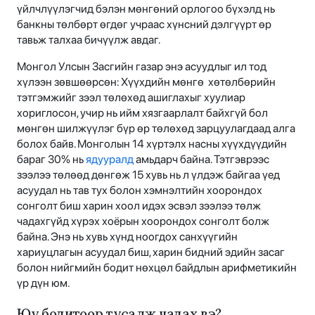
үйлчлүүлэгчид бэлэн мөнгөний орлогоо бүхэлд нь
банкны төлбөрт өгдөг учраас хүнсний дэлгүүрт өр
тавьж талхаа бичүүлж авдаг.
Монгол Улсын Засгийн газар энэ асуудлыг ил тод
хүлээн зөвшөөрсөн: Хүүхдийн мөнгө хөтөлбөрийн
тэтгэмжийг зээл төлөхөд ашиглахыг хуулиар
хориглосон, учир нь ийм хязгаарлалт байхгүй бол
мөнгөн шилжүүлэг бүр өр төлөхөд зарцуулагдаад алга
болох байв. Монголын 14 хүртэлх насны хүүхдүүдийн
бараг 30% нь
ядууралд
амьдарч байна. Тэтгэврээс
зээлээ төлөөд дөнгөж 15 хувь нь л үлдэж байгаа үед
асуудал нь тав тух болон хэмнэлтийн хоорондох
сонголт биш харин хоол идэх эсвэл зээлээ төлж
чадахгүйд хүрэх хоёрын хоорондох сонголт болж
байна. Энэ нь хувь хүнд ноогдох санхүүгийн
хариуцлагын асуудал биш, харин бидний эдийн засаг
болон нийгмийн бодит нөхцөл байдлын арифметикийн
үр дүн юм.
Юу бодитоор тусалж чадах вэ?