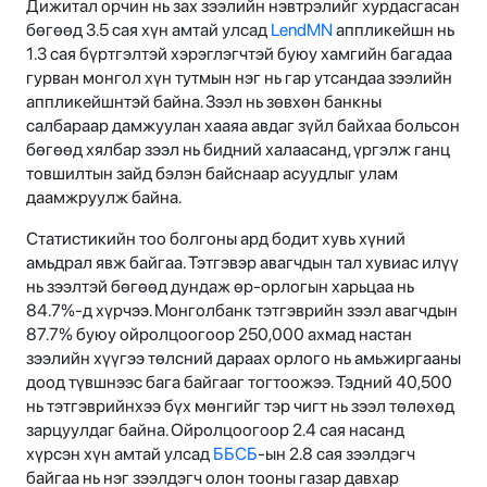
Дижитал орчин нь зах зээлийн нэвтрэлийг хурдасгасан
бөгөөд 3.5 сая хүн амтай улсад
LendMN
аппликейшн нь
1.3 сая бүртгэлтэй хэрэглэгчтэй буюу хамгийн багадаа
гурван монгол хүн тутмын нэг нь гар утсандаа зээлийн
аппликейшнтэй байна. Зээл нь зөвхөн банкны
салбараар дамжуулан хааяа авдаг зүйл байхаа больсон
бөгөөд хялбар зээл нь бидний халаасанд, үргэлж ганц
товшилтын зайд бэлэн байснаар асуудлыг улам
даамжруулж байна.
Статистикийн тоо болгоны ард бодит хувь хүний
амьдрал явж байгаа. Тэтгэвэр авагчдын тал хувиас илүү
нь зээлтэй бөгөөд дундаж өр-орлогын харьцаа нь
84.7%-д хүрчээ. Монголбанк тэтгэврийн зээл авагчдын
87.7% буюу ойролцоогоор 250,000 ахмад настан
зээлийн хүүгээ төлсний дараах орлого нь амьжиргааны
доод түвшнээс бага байгааг тогтоожээ. Тэдний 40,500
нь тэтгэврийнхээ бүх мөнгийг тэр чигт нь зээл төлөхөд
зарцуулдаг байна. Ойролцоогоор 2.4 сая насанд
хүрсэн хүн амтай улсад
ББСБ
-ын 2.8 сая зээлдэгч
байгаа нь нэг зээлдэгч олон тооны газар давхар