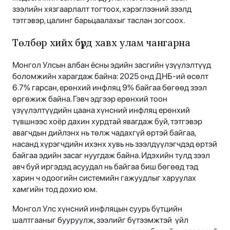
зээлийн хязгаарлалт тогтоох, хэрэглээний зээлд
тэтгэвэр, цалинг барьцаалахыг таслан зогсоох.
Төлбөр хийх бүрд хавх улам чангарна
Монгол Улсын албан ёсны эдийн засгийн үзүүлэлтүүд
боломжийн харагдаж байна: 2025 онд ДНБ-ий өсөлт
6.7% гарсан, ерөнхий инфляц 9% байгаа бөгөөд зээл
өргөжиж байна. Гэвч эдгээр ерөнхий тоон
үзүүлэлтүүдийн цаана хүнсний инфляц ерөнхий
түвшнээс хоёр дахин хурдтай явагдаж буй, тэтгэвэр
авагчдын дийлэнх нь төлж чадахгүй өртэй байгаа,
насанд хүрэгчдийн ихэнх хувь нь зээлдүүлэгчдэд өртэй
байгаа эдийн засаг нуугдаж байна. Идэхийн тулд зээл
авч буй иргэдэд асуудал нь байгаа биш бөгөөд тэд
харин ч одоогийн системийн гажуудлыг харуулах
хамгийн тод дохио юм.
Монгол Улс хүнсний инфляцын суурь бүтцийн
шалтгааныг бууруулж, зээлийг бүтээмжтэй үйл