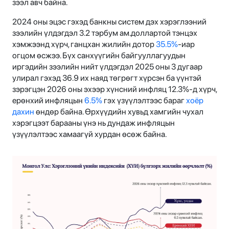
зээл авч байна.
2024 оны эцэс гэхэд банкны систем дэх хэрэглээний
зээлийн үлдэгдэл 3.2 тэрбум ам.доллартoй тэнцэх
хэмжээнд хүрч, ганцхан жилийн дотор
35.5%
-иар
огцом өсжээ. Бүх санхүүгийн байгууллагуудын
иргэдийн зээлийн нийт үлдэгдэл 2025 оны 3 дугаар
улирал гэхэд 36.9 их наяд төгрөгт хүрсэн ба үүнтэй
зэрэгцэн 2026 оны эхээр хүнсний инфляц 12.3%-д хүрч,
ерөнхий инфляцын
6.5%
гэх үзүүлэлтээс бараг
хоёр
дахин
өндөр байна. Өрхүүдийн хувьд хамгийн чухал
хэрэгцээт барааны үнэ нь дундаж инфляцын
үзүүлэлтээс хамаагүй хурдан өсөж байна.