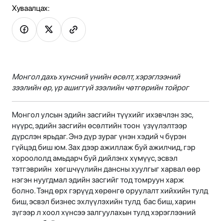
Хуваалцах:
Монгол дахь хүнсний үнийн өсөлт, хэрэглээний
зээлийн өр, үр ашиггүй зээлийн
чөтгөрийн тойрог
Монгол улсын эдийн засгийн түүхийг ихэвчлэн зэс,
нүүрс, эдийн засгийн өсөлтийн тоон үзүүлэлтээр
дүрслэн ярьдаг. Энэ дүр зураг үнэн хэдий ч бүрэн
гүйцэд биш юм. Зах дээр ажиллаж буй ажилчид, гэр
хороололд амьдарч буй дийлэнх хүмүүс, эсвэл
тэтгэврийн хөгшчүүлийн дансны хуулгыг харвал өөр
нэгэн нуугдмал эдийн засгийг тод томруун харж
болно. Тэнд өрх гэрүүд хөрөнгө оруулалт хийхийн тулд
биш, эсвэл бизнес эхлүүлэхийн тулд бас биш, харин
зүгээр л хоол хүнсээ залгуулахын тулд хэрэглээний