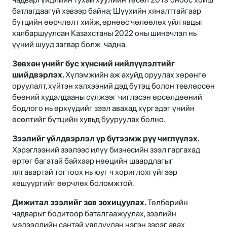
батлагдаагүй хэвээр байна; Шүүхийн хяналттайгаар
бүтцийн өөрчлөлт хийж, өрнөөс чөлөөлөх үйл явцыг
хялбаршуулсан Казахстаны 2022 оны шинэчлэл нь
үүний шууд загвар болж чадна.
Зөвхөн үнийг бус хүнсний нийлүүлэлтийг
шийдвэрлэх.
Хүлэмжийн аж ахуйд оруулах хөрөнгө
оруулалт, хүйтэн хэлхээний дэд бүтэц болон төвлөрсөн
бөөний худалдааны сүлжээг чиглэсэн өрсөлдөөний
бодлого нь өрхүүдийг зээл авахад хүргэдэг үнийн
өсөлтийг бүтцийн хувьд бууруулах болно.
Зээлийг үйлдвэрлэл үр бүтээмж рүү чиглүүлэх.
Хэрэглээний зээлээс илүү бизнесийн зээл гаргахад
өртөг багатай байхаар нөөцийн шаардлагыг
ялгавартай тогтоох нь юуг ч хориглохгүйгээр
хөшүүргийг өөрчлөх боломжтой.
Дижитал зээлийг зөв зохицуулах.
Төлбөрийн
чадварыг бодитоор баталгаажуулах, зээлийн
мэдээллийн сантай уялдуулан нэгэн зэрэг авах