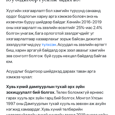
Хүүгийн хязгаарлалт бол хамгийн түрүүнд санаанд
ордог бодлогын хариу арга хэмжээ боловч энэ нь
ихэвчлэн буруу шийдвэр байдаг. Кенийн 2016-2019
оны хязгаарлалт нь зээлийн өсөлтийг 25%-иас 2.4%
болгон унагаж, бага орлоготой зээлдэгчдийг уг
хязгаарлалтаар хазаарлахыг зорьж байсан дижитал
зээлдүүлэгчид рүү
түлхсэн
. Асуудал нь зээлийн өртөгт
биш, харин аргагүй байдалд орж зээл авахыг хамгийн
зөв сонголт болгож буй суурь нөхцөл байдалд байгаа
юм.
Асуудлыг бодитоор шийдэхэд дараах таван арга
хэмжээ чухал:
Хувь хүний дампуурлын тухай эрх зүйн
зохицуулалт бий болгох.
Төлөх боломжгүй өрнөөс
гарах хууль эрх зүйн гарц бий болгох. Монгол Улсын
1997 оны Дампуурлын тухай хууль нь зөвхөн аж ахуйн
нэгжид хамаардаг. Хувь хүний төлбөрийн
чадваргүйдлийн тухай хуулийн төсөл 2019 оноос хойш