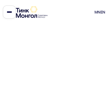
Амьжиргааны зээлийн урхи
MN
EN