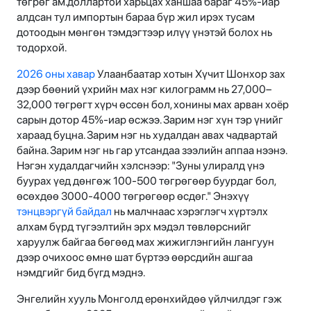
төгрөг ам.доллартой харьцах ханшаа бараг 45%-иар
алдсан тул импортын бараа бүр жил ирэх тусам
дотоодын мөнгөн тэмдэгтээр илүү үнэтэй болох нь
тодорхой.
2026 оны хавар
Улаанбаатар хотын Хүчит Шонхор зах
дээр бөөний үхрийн мах нэг килограмм нь 27,000–
32,000 төгрөгт хүрч өссөн бол, хонины мах арван хоёр
сарын дотор 45%-иар өсжээ. Зарим нэг хүн тэр үнийг
хараад буцна. Зарим нэг нь худалдан авах чадвартай
байна. Зарим нэг нь гар утсандаа зээлийн аппаа нээнэ.
Нэгэн худалдагчийн хэлснээр: "Зуны улиралд үнэ
буурах үед дөнгөж 100-500 төгрөгөөр буурдаг бол,
өсөхдөө 3000-4000 төгрөгөөр өсдөг." Энэхүү
тэнцвэргүй байдал
нь малчнаас хэрэглэгч хүртэлх
алхам бүрд түгээлтийн эрх мэдэл төвлөрснийг
харуулж байгаа бөгөөд мах жижиглэнгийн лангуун
дээр очихоос өмнө шат бүртээ өөрсдийн ашгаа
нэмдгийг бид бүгд мэднэ.
Энгелийн хууль Монголд ерөнхийдөө үйлчилдэг гэж