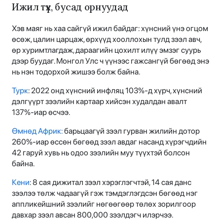
Ижил түүх, бусад орнуудад
Хэв маяг нь хаа сайгүй ижил байдаг: хүнсний үнэ огцом
өсөж, цалин царцаж, өрхүүд хооллохын тулд зээл авч,
өр хуримтлагдаж, дараагийн цохилт илүү эмзэг суурь
дээр буудаг. Монгол Улс ч үүнээс гажсангүй бөгөөд энэ
нь нэн тодорхой жишээ болж байна.
Турк
: 2022 онд хүнсний инфляц 103%-д хүрч, хүнсний
дэлгүүрт зээлийн картаар хийсэн худалдан авалт
137%-иар өсчээ.
Өмнөд Африк:
барьцаагүй зээл гурван жилийн дотор
260%-иар өссөн бөгөөд зээл авдаг насанд хүрэгчдийн
42 гаруй хувь нь одоо зээлийн муу түүхтэй болсон
байна.
Кени
: 8 сая дижитал зээл хэрэглэгчтэй, 14 сая данс
зээлээ төлж чадаагүй гэж тэмдэглэгдсэн бөгөөд нэг
аппликейшний зээлийг нөгөөгөөр төлөх зорилгоор
давхар зээл авсан 800,000 зээлдэгч илэрчээ.