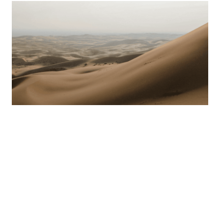
Д.ГАН-ОЧИР
/
ЭДИЙН ЗАСАГ
Инфляцтай тэмцэхэд төв банкны бие даасан
байдал чухал, гэхдээ дангаараа хангалтгүй...