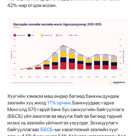
42%-иар огцом өссөн.
Хүүгийн хэмжээ маш өндөр бөгөөд банкны дундаж
зээлийн хүү жилд
17% орчим
. Банкнуудаас гадна
Монголд 570 гаруй банк бус санхүүгийн байгууллага
(ББСБ) үйл ажиллагаа явуулж байгаа бөгөөд тэдний
ихэнх нь зээлийн үйлчилгээ үзүүлдэг. Зохицуулагч
байгууллагаас
ББСБ
-ын хэрэглээний зээлийн хүүг