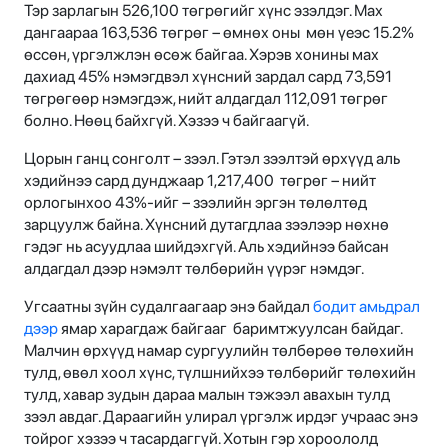
Тэр зарлагын 526,100 төгрөгийг хүнс эзэлдэг. Мах
дангаараа 163,536 төгрөг – өмнөх оны мөн үеэс 15.2%
өссөн, үргэлжлэн өсөж байгаа. Хэрэв хонины мах
дахиад 45% нэмэгдвэл хүнсний зардал сард 73,591
төгрөгөөр нэмэгдэж, нийт алдагдал 112,091 төгрөг
болно. Нөөц байхгүй. Хэзээ ч байгаагүй.
Цорын ганц сонголт – зээл. Гэтэл зээлтэй өрхүүд аль
хэдийнээ сард дунджаар 1,217,400 төгрөг – нийт
орлогынхоо 43%-ийг – зээлийн эргэн төлөлтөд
зарцуулж байна. Хүнсний дутагдлаа зээлээр нөхнө
гэдэг нь асуудлаа шийдэхгүй. Аль хэдийнээ байсан
алдагдал дээр нэмэлт төлбөрийн үүрэг нэмдэг.
Угсаатны зүйн судалгаагаар энэ байдал
бодит амьдрал
дээр
ямар харагдаж байгааг баримтжуулсан байдаг.
Малчин өрхүүд намар сургуулийн төлбөрөө төлөхийн
тулд, өвөл хоол хүнс, түлшнийхээ төлбөрийг төлөхийн
тулд, хавар зудын дараа малын тэжээл авахын тулд
зээл авдаг. Дараагийн улирал үргэлж ирдэг учраас энэ
тойрог хэзээ ч тасардаггүй. Хотын гэр хороололд