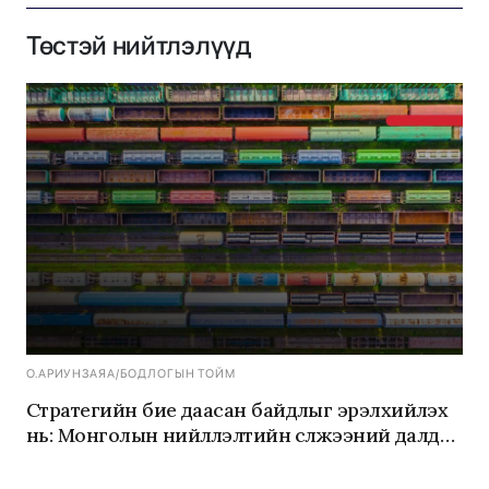
Төстэй нийтлэлүүд
О.АРИУНЗАЯА
/
БОДЛОГЫН ТОЙМ
Стратегийн бие даасан байдлыг эрэлхийлэх
нь: Монголын нийлүүлэлтийн сүлжээний далд
эрсдэлүүдийг шийдвэрлэх