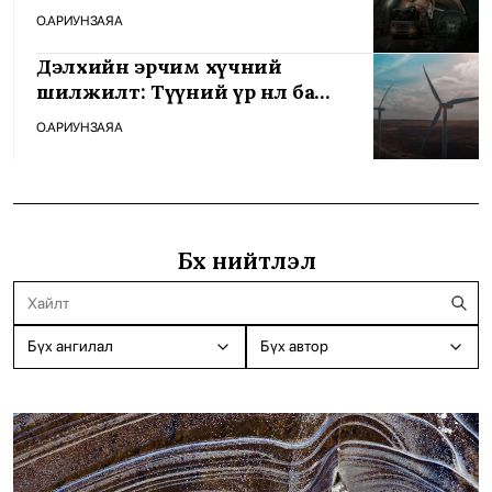
чухал ач холбогдолтой
О.АРИУНЗАЯА
Дэлхийн эрчим хүчний
шилжилт: Түүний үр нөлөө ба
Монголд нээгдэх боломжууд
О.АРИУНЗАЯА
Бүх нийтлэл
Бүх ангилал
Бүх автор