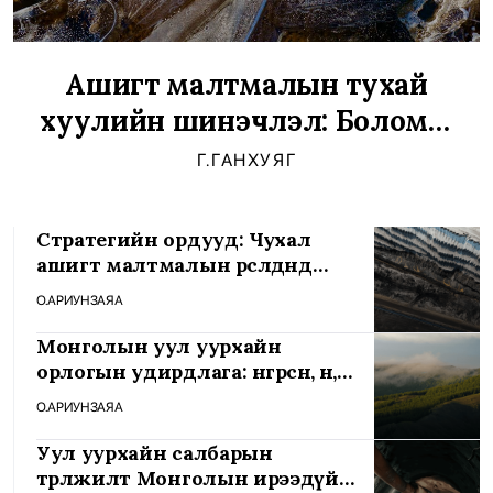
Ашигт малтмалын тухай
хуулийн шинэчлэл: Боломж
ба болгоомжлол
Г.ГАНХУЯГ
Стратегийн ордууд: Чухал
ашигт малтмалын өрсөлдөөнд
саад болж буй тогтолцоо
О.АРИУНЗАЯА
Монголын уул уурхайн
орлогын удирдлага: өнгөрсөн, өнөө,
ирээдүй
О.АРИУНЗАЯА
Уул уурхайн салбарын
төрөлжилт Монголын ирээдүйд