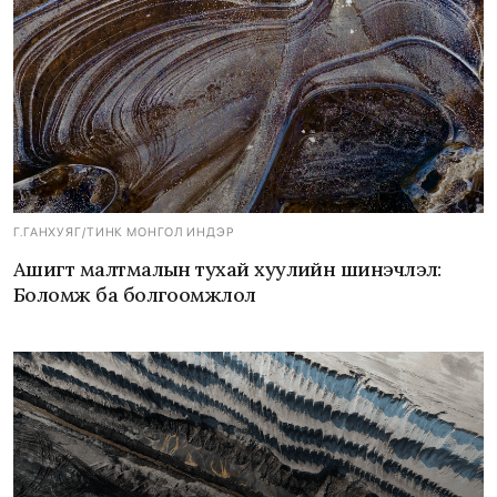
Г.ГАНХУЯГ
/
ТИНК МОНГОЛ ИНДЭР
Ашигт малтмалын тухай хуулийн шинэчлэл:
Боломж ба болгоомжлол