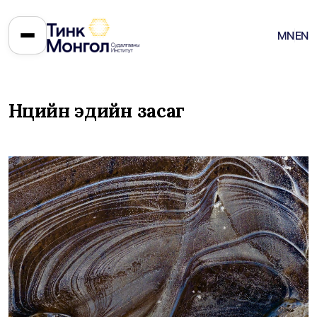
MN
EN
Нөөцийн эдийн засаг