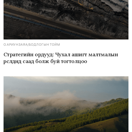
О.АРИУНЗАЯА
/
БОДЛОГЫН ТОЙМ
Стратегийн ордууд: Чухал ашигт малтмалын
өрсөлдөөнд саад болж буй тогтолцоо