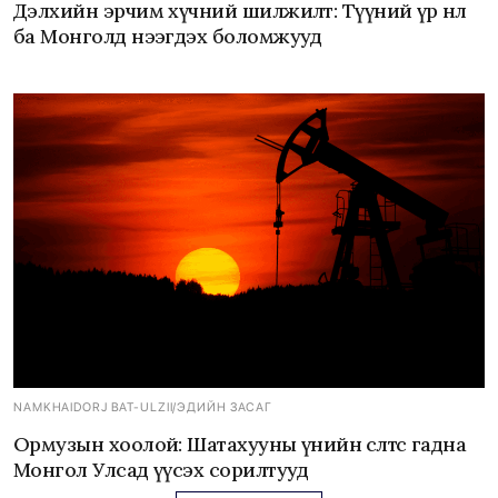
Дэлхийн эрчим хүчний шилжилт: Түүний үр нөлөө
ба Монголд нээгдэх боломжууд
NAMKHAIDORJ BAT-ULZII
/
ЭДИЙН ЗАСАГ
Ормузын хоолой: Шатахууны үнийн өсөлтөөс гадна
Монгол Улсад үүсэх сорилтууд