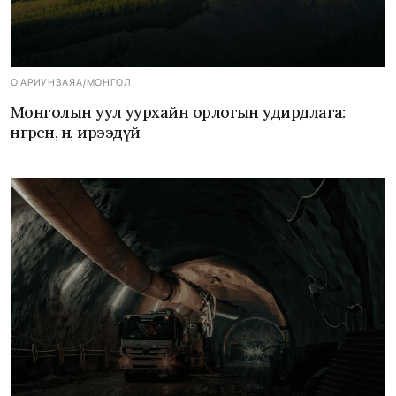
О.АРИУНЗАЯА
/
МОНГОЛ
Монголын уул уурхайн орлогын удирдлага:
өнгөрсөн, өнөө, ирээдүй