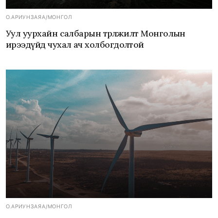
О.АРИУНЗАЯА
/
МОНГОЛ
Уул уурхайн салбарын төрөлжилт Монголын
ирээдүйд чухал ач холбогдолтой
О.АРИУНЗАЯА
/
МОНГОЛ