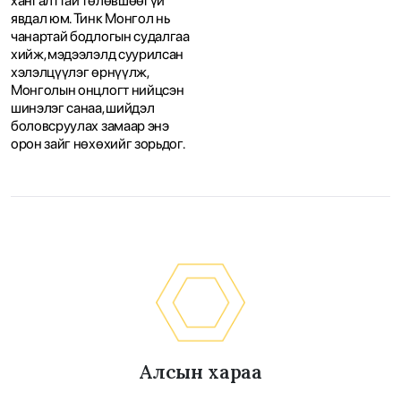
хангалттай төлөвшөөгүй
явдал юм. Тинк Монгол нь
чанартай бодлогын судалгаа
хийж, мэдээлэлд суурилсан
хэлэлцүүлэг өрнүүлж,
Монголын онцлогт нийцсэн
шинэлэг санаа, шийдэл
боловсруулах замаар энэ
орон зайг нөхөхийг зорьдог.
Алсын хараа