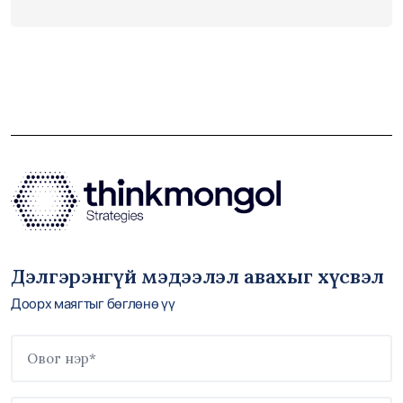
Дэлгэрэнгүй мэдээлэл авахыг хүсвэл
Доорх маягтыг бөглөнө үү