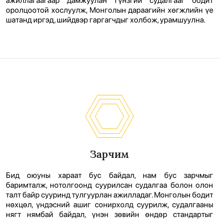
ажиллагаагаар дамжуулан гүнзгий судалгааг бодит
оролцоотой хослуулж, Монголын дараагийн хөгжлийн үе
шатанд иргэд, шийдвэр гаргагчдыг холбож, урамшуулна.
Зарчим
Бид оюуны хараат бус байдал, нам бус зарчмыг
баримталж, нотолгоонд суурилсан судалгаа болон олон
талт байр сууринд тулгуурлан ажилладаг. Монголын бодит
нөхцөл, үндэсний ашиг сонирхолд суурилж, судалгааны
нягт нямбай байдал, үнэн зөвийн өндөр стандартыг