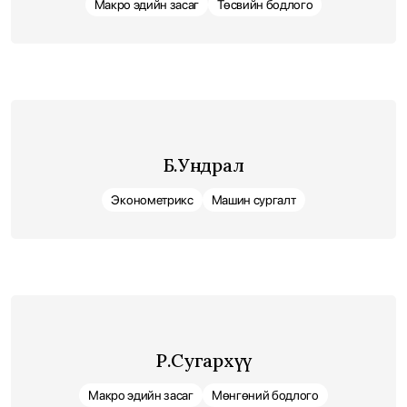
Макро эдийн засаг
Төсвийн бодлого
Б.Ундрал
Эконометрикс
Машин сургалт
Р.Сугархүү
Макро эдийн засаг
Мөнгөний бодлого