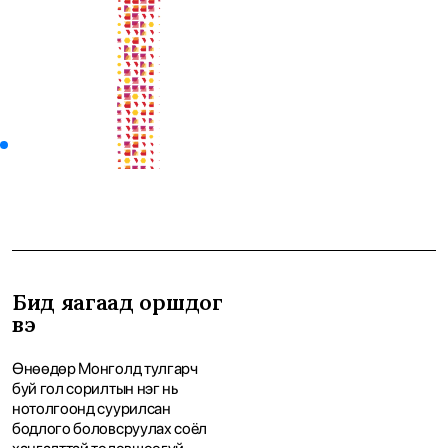
Бид яагаад оршдог
вэ
Өнөөдөр Монголд тулгарч
буй гол сорилтын нэг нь
нотолгоонд суурилсан
бодлого боловсруулах соёл