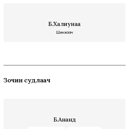
Б.Халиунаа
Шинжээч
Зочин судлаач
Б.Ананд