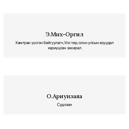
Э.Мөнх-Оргил
Хамтран үүсгэн байгуулагч, Улс төр, олон улсын асуудал
хариуцсан захирал
О.Ариунзаяа
Судлаач