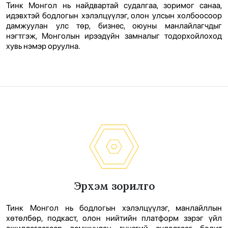
Тинк Монгол нь найдвартай судалгаа, зоримог санаа,
идэвхтэй бодлогын хэлэлцүүлэг, олон улсын холбоосоор
дамжуулан улс төр, бизнес, оюуны манлайлагчдыг
нэгтгэж, Монголын ирээдүйн замналыг тодорхойлоход
хувь нэмэр оруулна.
Эрхэм зорилго
Тинк Монгол нь бодлогын хэлэлцүүлэг, манлайллын
хөтөлбөр, подкаст, олон нийтийн платформ зэрэг үйл