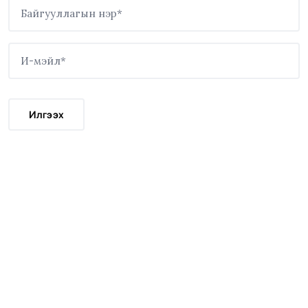
Илгээх
И-мэйл
contact@thinkmongol.mn