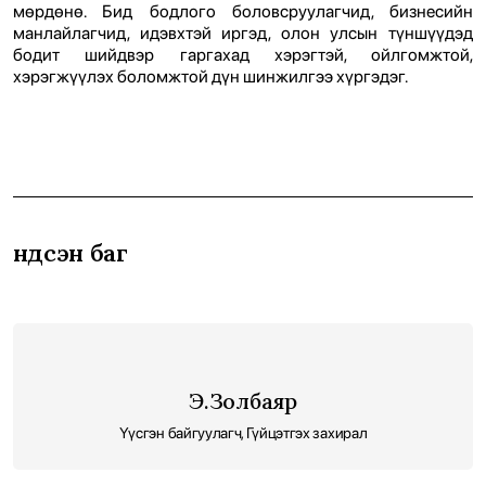
мөрдөнө. Бид бодлого боловсруулагчид, бизнесийн
манлайлагчид, идэвхтэй иргэд, олон улсын түншүүдэд
бодит шийдвэр гаргахад хэрэгтэй, ойлгомжтой,
хэрэгжүүлэх боломжтой дүн шинжилгээ хүргэдэг.
Үндсэн баг
Э.Золбаяр
Үүсгэн байгуулагч, Гүйцэтгэх захирал