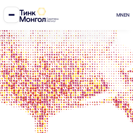
Бид хэн бэ
MN
EN
Тинк Монгол судалгааны институт нь Монгол Улсын
стратегийн хөгжлийн орчныг улс төр, эдийн засаг,
геополитикийн судалгаагаар шинжилж, улс орны ирээдүйд үр
дүнтэй бодлого төлөвшүүлэхэд хувь нэмэр оруулах
зорилготой, хараат бус, ашгийн бус, нам бус тинк танк юм.