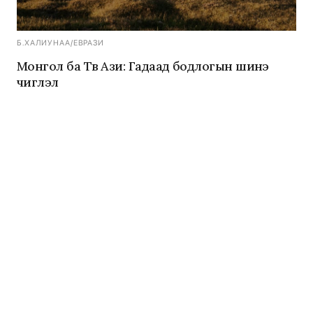
Б.ХАЛИУНАА
/
ЕВРАЗИ
Монгол ба Төв Ази: Гадаад бодлогын шинэ
чиглэл