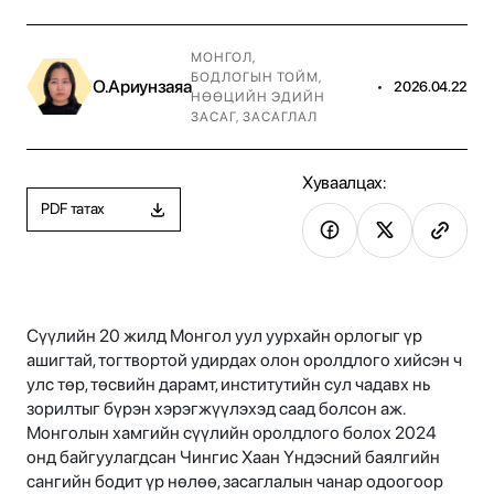
МОНГОЛ
,
БОДЛОГЫН ТОЙМ
,
О.Ариунзаяа
•
2026.04.22
НӨӨЦИЙН ЭДИЙН
ЗАСАГ, ЗАСАГЛАЛ
Хуваалцах:
PDF татах
Сүүлийн 20 жилд Монгол уул уурхайн орлогыг үр
ашигтай, тогтвортой удирдах олон оролдлого хийсэн ч
улс төр, төсвийн дарамт, институтийн сул чадавх нь
зорилтыг бүрэн хэрэгжүүлэхэд саад болсон аж.
Монголын хамгийн сүүлийн оролдлого болох 2024
онд байгуулагдсан Чингис Хаан Үндэсний баялгийн
сангийн бодит үр нөлөө, засаглалын чанар одоогоор