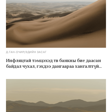
Д.ГАН-ОЧИР
/
ЭДИЙН ЗАСАГ
Инфляцтай тэмцэхэд төв банкны бие даасан
байдал чухал, гэхдээ дангаараа хангалтгүй...