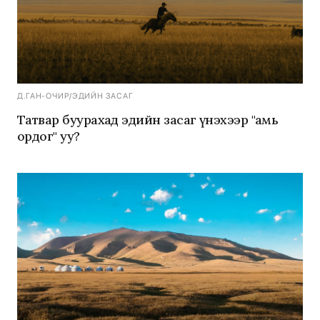
Д.ГАН-ОЧИР
/
ЭДИЙН ЗАСАГ
Татвар буурахад эдийн засаг үнэхээр "амь
ордог" уу?