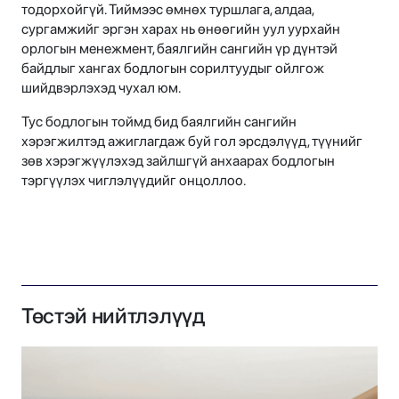
тодорхойгүй. Тиймээс өмнөх туршлага, алдаа,
сургамжийг эргэн харах нь өнөөгийн уул уурхайн
орлогын менежмент, баялгийн сангийн үр дүнтэй
байдлыг хангах бодлогын сорилтуудыг ойлгож
шийдвэрлэхэд чухал юм.
Тус бодлогын тоймд бид баялгийн сангийн
хэрэгжилтэд ажиглагдаж буй гол эрсдэлүүд, түүнийг
зөв хэрэгжүүлэхэд зайлшгүй анхаарах бодлогын
тэргүүлэх чиглэлүүдийг онцоллоо.
Төстэй нийтлэлүүд