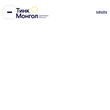
Монголын уул уурхайн
MN
EN
орлогын удирдлага: өнгөрсөн, өнөө,
ирээдүй