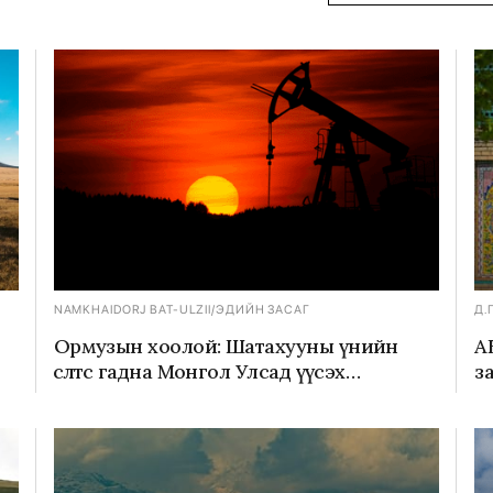
NAMKHAIDORJ BAT-ULZII
/
ЭДИЙН ЗАСАГ
Д.
Ормузын хоолой: Шатахууны үнийн
А
өсөлтөөс гадна Монгол Улсад үүсэх
з
сорилтууд