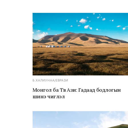
Б.ХАЛИУНАА
/
ЕВРАЗИ
Монгол ба Төв Ази: Гадаад бодлогын
шинэ чиглэл