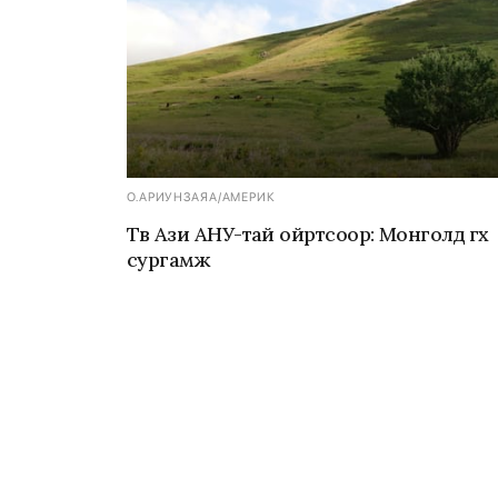
О.АРИУНЗАЯА
/
АМЕРИК
Төв Ази АНУ-тай ойртсоор: Монголд өгөх
сургамж