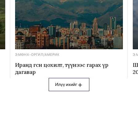
Э.МӨНХ-ОРГИЛ
/
АМЕРИК
Э.
Иранд өгсөн цохилт, түүнээс гарах үр
Ш
дагавар
2
с
Илүү ихийг