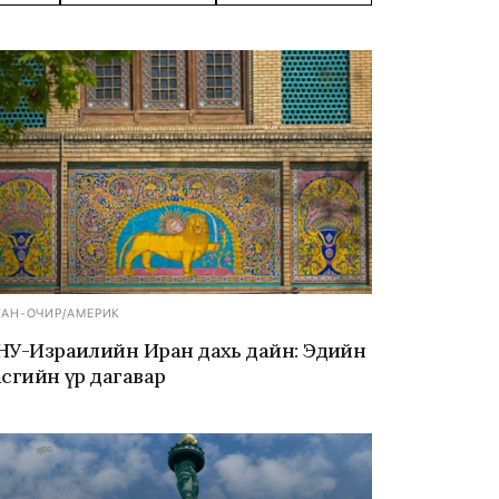
ГАН-ОЧИР
/
АМЕРИК
НУ-Израилийн Иран дахь дайн: Эдийн
асгийн үр дагавар