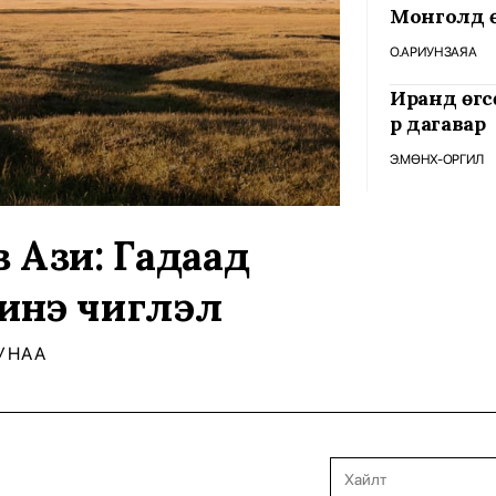
Монголд 
О.АРИУНЗАЯА
Иранд өгсө
үр дагавар
Э.МӨНХ-ОРГИЛ
 Ази: Гадаад
инэ чиглэл
УНАА