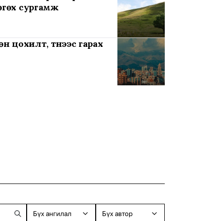
өгөх сургамж
н цохилт, түүнээс гарах
Бүх ангилал
Бүх автор