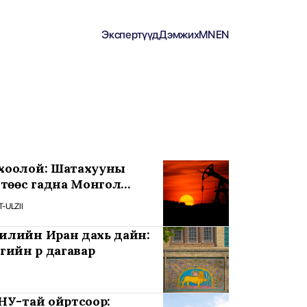
Экспертүүд
Дэмжих
MN
EN
хоолой: Шатахууны
лтөөс гадна Монгол
х сорилтууд
-ULZII
илийн Иран дахь дайн:
гийн үр дагавар
НУ-тай ойртсоор: