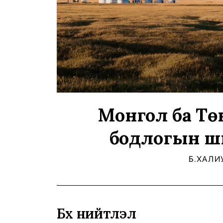
Монгол ба Төв
бодлогын ш
Б.ХАЛИ
Бүх нийтлэл