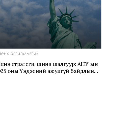
МӨНХ-ОРГИЛ
/
АМЕРИК
инэ стратеги, шинэ шалгуур: АНУ-ын
025 оны Үндэсний аюулгүй байдлын
тратеги ба Монгол Улс