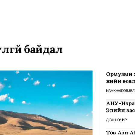
лгүй байдал
Ормузын 
үнийн өсө
Улсад үүсэ
NAMKHAIDORJ BAT
АНУ-Изра
Эдийн зас
Д.ГАН-ОЧИР
Төв Ази А