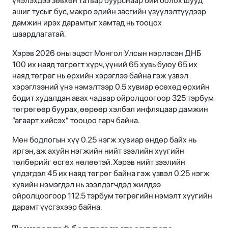
үнэлэхдээ зөвхөн татвар буурснаар бий болох шууд
ашиг тусыг бус, макро эдийн засгийн үзүүлэлтүүдээр
дамжин ирэх дарамтыг хамтад нь тооцох
шаардлагатай.
Хэрэв 2026 оны эцэст Монгол Улсын нэрлэсэн ДНБ
100 их наяд төгрөгт хүрч, үүний 65 хувь буюу 65 их
наяд төгрөг нь өрхийн хэрэглээ байна гэж үзвэл
хэрэглээний үнэ нэмэлтээр 0.5 хувиар өсөхөд өрхийн
бодит худалдан авах чадвар ойролцоогоор 325 тэрбум
төгрөгөөр буурах, өөрөөр хэлбэл инфляцаар дамжин
“агаарт хийсэх” тооцоо гарч байна.
Мөн бодлогын хүү 0.25 нэгж хувиар өндөр байх нь
иргэн, аж ахуйн нэгжийн нийт зээлийн хүүгийн
төлбөрийг өсгөх нөлөөтэй. Хэрэв нийт зээлийн
үлдэгдэл 45 их наяд төгрөг байна гэж үзвэл 0.25 нэгж
хувийн нэмэгдэл нь зээлдэгчдэд жилдээ
ойролцоогоор 112.5 тэрбум төгрөгийн нэмэлт хүүгийн
дарамт үүсгэхээр байна.