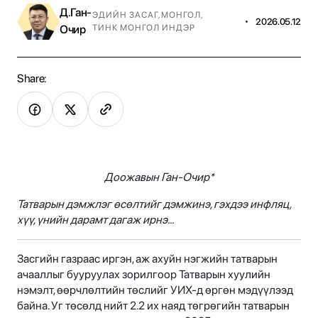
Д.Ган-
ЭДИЙН ЗАСАГ
,
МОНГОЛ
,
•
2026.05.12
Очир
ТИНК МОНГОЛ ИНДЭР
Share:
Доожавын Ган-Очир*
Татварын дэмжлэг өсөлтийг дэмжинэ, гэхдээ инфляц,
хүү, үнийн дарамт дагаж ирнэ…
Засгийн газраас иргэн, аж ахуйн нэгжийн татварын
ачааллыг бууруулах зорилгоор Татварын хуулийн
нэмэлт, өөрчлөлтийн төслийг УИХ-д өргөн мэдүүлээд
байна. Уг төсөлд нийт 2.2 их наяд төгрөгийн татварын