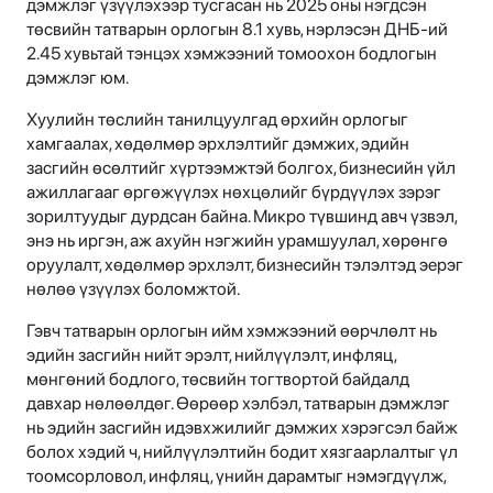
дэмжлэг үзүүлэхээр тусгасан нь 2025 оны нэгдсэн
төсвийн татварын орлогын 8.1 хувь, нэрлэсэн ДНБ-ий
2.45 хувьтай тэнцэх хэмжээний томоохон бодлогын
дэмжлэг юм.
Хуулийн төслийн танилцуулгад өрхийн орлогыг
хамгаалах, хөдөлмөр эрхлэлтийг дэмжих, эдийн
засгийн өсөлтийг хүртээмжтэй болгох, бизнесийн үйл
ажиллагааг өргөжүүлэх нөхцөлийг бүрдүүлэх зэрэг
зорилтуудыг дурдсан байна. Микро түвшинд авч үзвэл,
энэ нь иргэн, аж ахуйн нэгжийн урамшуулал, хөрөнгө
оруулалт, хөдөлмөр эрхлэлт, бизнесийн тэлэлтэд эерэг
нөлөө үзүүлэх боломжтой.
Гэвч татварын орлогын ийм хэмжээний өөрчлөлт нь
эдийн засгийн нийт эрэлт, нийлүүлэлт, инфляц,
мөнгөний бодлого, төсвийн тогтвортой байдалд
давхар нөлөөлдөг. Өөрөөр хэлбэл, татварын дэмжлэг
нь эдийн засгийн идэвхжилийг дэмжих хэрэгсэл байж
болох хэдий ч, нийлүүлэлтийн бодит хязгаарлалтыг үл
тоомсорловол, инфляц, үнийн дарамтыг нэмэгдүүлж,