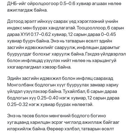
ДНБ-ийг ойролцоогоор 0.5–0.6 хувиар агшаах нөлөө
ажиглагдаж байна.
Дотоод эрэлт ийнхүү саарах үед хэрэглээний үнийн
индекс мөн буурах хандлагатай. Тооцооллоор, 6 сарын
дараа ХҮИ 0.17–0.62 хувиар, 12 сарын дараа 0–0.45
хувиар буурч байна. Энэ нь татварын өсөлт эдийн
засгийн идэвхжилийг сааруулж, инфляцын дарамтыг
бууруулдаг болохыг харуулж байна. Гэхдээ үйлдвэрлэл
болон инфляцад үзүүлэх нийт нөлөө нь харьцангуй
хязгаарлагдмал хэвээр байна.
Эдийн засгийн идэвхжил болон инфляц саарахад
Монголбанк бодлогын хүүг бууруулах замаар хариу
үйлдэл үзүүлэхээр байна. Тухайлбал, 6 сарын дараа
бодлогын хүү 0.25–0.40 нэгж хувиар, 12 сарын дараа
0.25–0.32 нэгж хувиар буурах нөлөөтэй.
Энэ нь төсөв болон мөнгөний бодлого богино
хугацаанд харилцан эсрэг чиглэлд ажиллаж байгааг
илэрхийлж байна. Өөрөөр хэлбэл, татварын өсөлт