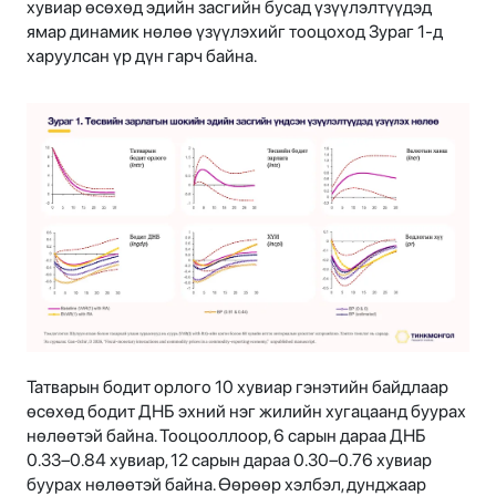
хувиар өсөхөд эдийн засгийн бусад үзүүлэлтүүдэд
ямар динамик нөлөө үзүүлэхийг тооцоход Зураг 1-д
харуулсан үр дүн гарч байна.
Татварын бодит орлого 10 хувиар гэнэтийн байдлаар
өсөхөд бодит ДНБ эхний нэг жилийн хугацаанд буурах
нөлөөтэй байна. Тооцооллоор, 6 сарын дараа ДНБ
0.33–0.84 хувиар, 12 сарын дараа 0.30–0.76 хувиар
буурах нөлөөтэй байна. Өөрөөр хэлбэл, дунджаар