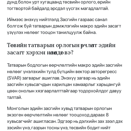
дунд болон урт хугацаанд төсвийн орлого, өрийн
тогтвортой байдалд эрсдэл үүсгэх магадлалтай.
Иймээс энэхүү нийтлэлд Засгийн газраас санал
болгож буй татварын дэмжлэгийн макро эдийн засагт
үзүүлэх нөлөөг тооцон танилцуулж байна.
Төсвийн татварын орлогын өөрчлөлт эдийн
засагт хэрхэн нөлөөлдөг вэ?
Татварын бодлогын өөрчлөлтийн макро эдийн засгийн
нөлөөг үнэлэхийн тулд бүтцийн вектор авторегресс
(SVAR) загварыг ашиглав. Энэхүү загвар нь эдийн
засгийн хувьсагчдын харилцан хамаарлыг харьцангуй
цөөн онолын хязгаарлалттайгаар тодорхойлдог давуу
талтай.
Монголын эдийн засгийн хувьд татварын орлогын
экзоген өөрчлөлтийн нөлөөг тооцоход дараах 8
хувьсагчийг ашигласан. Эдгээр нь дэлхийн зах зээл дэх
зэсийн үнэ, газрын тосны үнэ, төсвийн бодит нийт