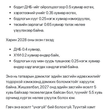
бодит ДНБ-ийг ойролцоогоор 0.5 хувиар өсгөх,
хэрэглээний үнийг 0.35 хувиар өсгөх,
бодлогын хүүг 0.25 нэгж хувиар нэмэгдүүлэх,
төсвийн зарлагыг 0.65 хувиар тэлэх нөлөө
үзүүлэхээр байна.
Харин 2028 оны эхэн гэхэд:
ДНБ 0.4 хувиар,
ХҮИ 0.2 хувиар өндөр байх,
бодлогын хүү мөн суурь түвшнээс 0.25 нэгж хувиар
өндөр хадгалагдах хандлагатай байна.
Энэ нь татварын дэмжлэг эдийн засгийн идэвхжилийг
тодорхой хэмжээнд дэмжих боломжтойг харуулж
байна. Жишээлбэл, 2027 онд эдийн засгийн өсөлт 5
хувь байхаар төсөөлөгдөж байсан бол, түүнийг 5.5 хувь
орчимд хүргэх нөлөө үзүүлж болох юм.
Гэвч энэ өсөлт “үнэгүй” бий болохгүй. Түүнтэй хамт