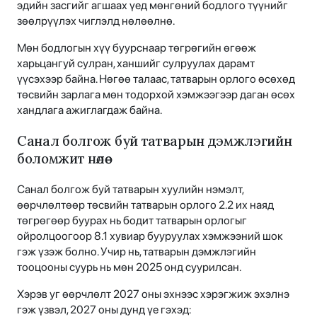
эдийн засгийг агшаах үед мөнгөний бодлого түүнийг
зөөлрүүлэх чиглэлд нөлөөлнө.
Мөн бодлогын хүү буурснаар төгрөгийн өгөөж
харьцангуй сулран, ханшийг сулруулах дарамт
үүсэхээр байна. Нөгөө талаас, татварын орлого өсөхөд
төсвийн зарлага мөн тодорхой хэмжээгээр даган өсөх
хандлага ажиглагдаж байна.
Санал болгож буй татварын дэмжлэгийн
боломжит нөлөө
Санал болгож буй татварын хуулийн нэмэлт,
өөрчлөлтөөр төсвийн татварын орлого 2.2 их наяд
төгрөгөөр буурах нь бодит татварын орлогыг
ойролцоогоор 8.1 хувиар бууруулах хэмжээний шок
гэж үзэж болно. Учир нь, татварын дэмжлэгийн
тооцооны суурь нь мөн 2025 онд суурилсан.
Хэрэв уг өөрчлөлт 2027 оны эхнээс хэрэгжиж эхэлнэ
гэж үзвэл, 2027 оны дунд үе гэхэд: