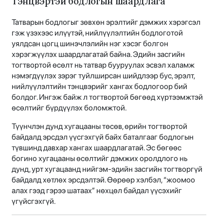
Тэнцвэртэй бодлогын шаардлага
Татварын бодлогыг зөвхөн эрэлтийг дэмжих хэрэгсэл
гэж үзэхээс илүүтэй, нийлүүлэлтийн бодлоготой
уялдсан цогц шинэчлэлийн нэг хэсэг болгон
хэрэгжүүлэх шаардлагатай байна. Эдийн засгийн
тогтвортой өсөлт нь татвар бууруулах эсвэл халамж
нэмэгдүүлэх зэрэг туйлширсан шийдлээр бус, эрэлт,
нийлүүлэлтийн тэнцвэрийг хангах бодлогоор бий
болдог. Ингэж байж л тогтвортой бөгөөд хүртээмжтэй
өсөлтийг бүрдүүлэх боломжтой.
Түүнчлэн дунд хугацааны төсөв, өрийн тогтвортой
байдалд эрсдэл үүсгэхгүй байх баталгааг бодлогын
түвшинд давхар хангах шаардлагатай. Эс бөгөөс
богино хугацааны өсөлтийг дэмжих оролдлого нь
дунд, урт хугацаанд нийгэм-эдийн засгийн тогтворгүй
байдалд хөтлөх эрсдэлтэй. Өөрөөр хэлбэл, “жоомоо
алах гээд гэрээ шатаах” нөхцөл байдал үүсэхийг
үгүйсгэхгүй.