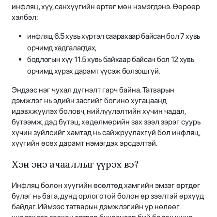
инфляц, хүү, санхүүгийн өртөг мөн нэмэгдэнэ. Өөрөөр
хэлбэл:
инфляц 6.5 хувь хүртэл саарахаар байсан бол 7 хувь
орчимд хадгалагдах,
бодлогын хүү 11.5 хувь байхаар байсан бол 12 хувь
орчимд хүрэх дарамт үүсэж болзошгүй.
Эндээс нэг чухал дүгнэлт гарч байна. Татварын
дэмжлэг нь эдийн засгийг богино хугацаанд
идэвхжүүлэх боловч, нийлүүлэлтийн хүчин чадал,
бүтээмж, дэд бүтэц, хөдөлмөрийн зах зээл зэрэг суурь
хүчин зүйлсийг хамтад нь сайжруулахгүй бол инфляц,
хүүгийн өсөх дарамт нэмэгдэх эрсдэлтэй.
Хэн энэ ачааллыг үүрэх вэ?
Инфляц болон хүүгийн өсөлтөд хамгийн эмзэг өртдөг
бүлэг нь бага, дунд орлоготой болон өр зээлтэй өрхүүд
байдаг. Иймээс татварын дэмжлэгийн үр нөлөөг