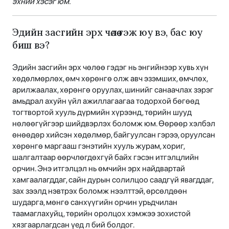
эхний хэсэг юм.
Эдийн засгийн эрх чөлөө гэж юу вэ, бас юу
биш вэ?
Эдийн засгийн эрх чөлөө гэдэг нь энгийнээр хувь хүн
хөдөлмөрлөх, өмч хөрөнгө олж авч эзэмших, өмчлөх,
арилжаалах, хөрөнгө оруулах, шинийг санаачлах зэрэг
амьдрал ахуйн үйл ажиллагаагаа тодорхой бөгөөд
тогтвортой хууль дүрмийн хүрээнд, төрийн шууд
нөлөөгүйгээр шийдвэрлэх боломж юм. Өөрөөр хэлбэл
өнөөдөр хийсэн хөдөлмөр, байгуулсан гэрээ, оруулсан
хөрөнгө маргааш гэнэтийн хууль журам, хориг,
шалгалтаар өөрчлөгдөхгүй байх гэсэн итгэлцлийн
орчин. Энэ итгэлцэл нь өмчийн эрх найдвартай
хамгаалагддаг, сайн дурын солилцоо саадгүй явагддаг,
зах зээлд нэвтрэх боломж нээлттэй, өрсөлдөөн
шударга, мөнгө санхүүгийн орчин урьдчилан
таамаглахуйц, төрийн оролцох хэмжээ зохистой
хязгаарлагдсан үед л бий болдог.