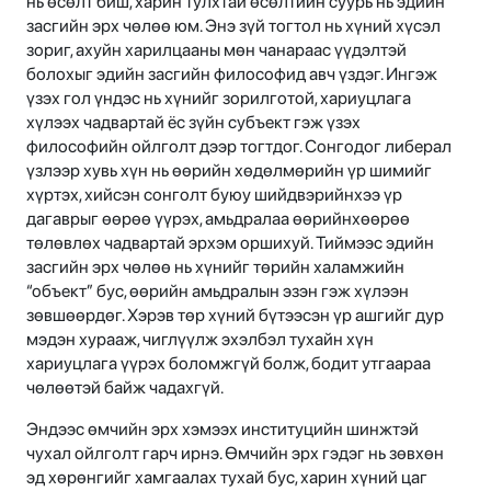
нь өсөлт биш, харин тулхтай өсөлтийн суурь нь эдийн
засгийн эрх чөлөө юм. Энэ зүй тогтол нь хүний хүсэл
зориг, ахуйн харилцааны мөн чанараас үүдэлтэй
болохыг эдийн засгийн философид авч үздэг. Ингэж
үзэх гол үндэс нь хүнийг зорилготой, хариуцлага
хүлээх чадвартай ёс зүйн субъект гэж үзэх
философийн ойлголт дээр тогтдог. Сонгодог либерал
үзлээр хувь хүн нь өөрийн хөдөлмөрийн үр шимийг
хүртэх, хийсэн сонголт буюу шийдвэрийнхээ үр
дагаврыг өөрөө үүрэх, амьдралаа өөрийнхөөрөө
төлөвлөх чадвартай эрхэм оршихуй. Тиймээс эдийн
засгийн эрх чөлөө нь хүнийг төрийн халамжийн
“объект” бус, өөрийн амьдралын эзэн гэж хүлээн
зөвшөөрдөг. Хэрэв төр хүний бүтээсэн үр ашгийг дур
мэдэн хурааж, чиглүүлж эхэлбэл тухайн хүн
хариуцлага үүрэх боломжгүй болж, бодит утгаараа
чөлөөтэй байж чадахгүй.
Эндээс өмчийн эрх хэмээх институцийн шинжтэй
чухал ойлголт гарч ирнэ. Өмчийн эрх гэдэг нь зөвхөн
эд хөрөнгийг хамгаалах тухай бус, харин хүний цаг