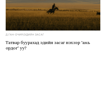
Д.ГАН-ОЧИР
/
ЭДИЙН ЗАСАГ
Татвар буурахад эдийн засаг үнэхээр "амь
ордог" уу?