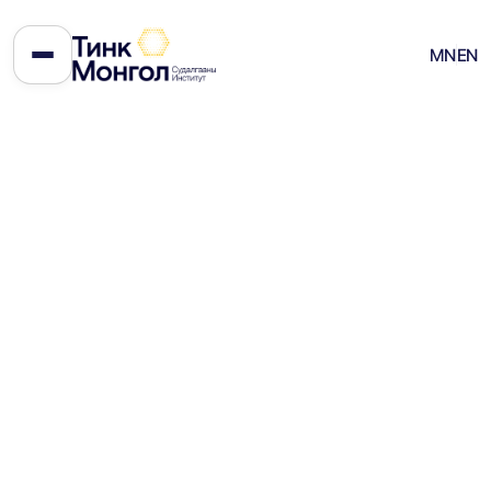
Эдийн засгийн эрх чөлөөний
MN
EN
“эрэлд”