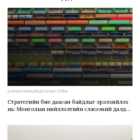
О.АРИУНЗАЯА
/
БОДЛОГЫН ТОЙМ
Стратегийн бие даасан байдлыг эрэлхийлэх
нь: Монголын нийлүүлэлтийн сүлжээний далд
эрсдэлүүдийг шийдвэрлэх