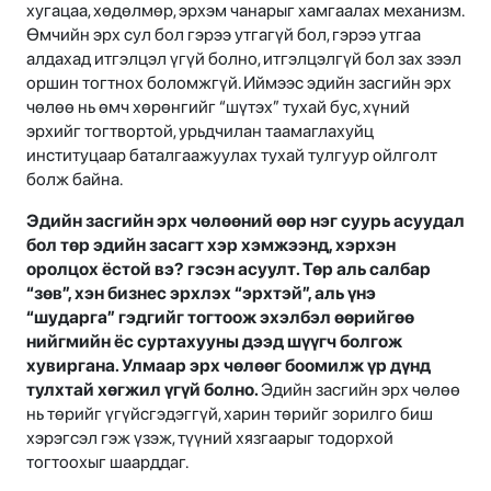
хугацаа, хөдөлмөр, эрхэм чанарыг хамгаалах механизм.
Өмчийн эрх сул бол гэрээ утгагүй бол, гэрээ утгаа
алдахад итгэлцэл үгүй болно, итгэлцэлгүй бол зах зээл
оршин тогтнох боломжгүй. Иймээс эдийн засгийн эрх
чөлөө нь өмч хөрөнгийг “шүтэх” тухай бус, хүний
эрхийг тогтвортой, урьдчилан таамаглахуйц
институцаар баталгаажуулах тухай тулгуур ойлголт
болж байна.
Эдийн засгийн эрх чөлөөний өөр нэг суурь асуудал
бол төр эдийн засагт хэр хэмжээнд, хэрхэн
оролцох ёстой вэ? гэсэн асуулт. Төр аль салбар
“зөв”, хэн бизнес эрхлэх “эрхтэй”, аль үнэ
“шударга” гэдгийг тогтоож эхэлбэл өөрийгөө
нийгмийн ёс суртахууны дээд шүүгч болгож
хувиргана. Улмаар эрх чөлөөг боомилж үр дүнд
тулхтай хөгжил үгүй болно.
Эдийн засгийн эрх чөлөө
нь төрийг үгүйсгэдэггүй, харин төрийг зорилго биш
хэрэгсэл гэж үзэж, түүний хязгаарыг тодорхой
тогтоохыг шаарддаг.