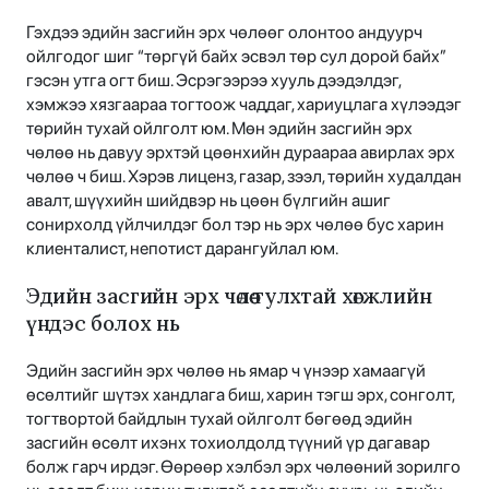
Гэхдээ эдийн засгийн эрх чөлөөг олонтоо андуурч
ойлгодог шиг “төргүй байх эсвэл төр сул дорой байх”
гэсэн утга огт биш. Эсрэгээрээ хууль дээдэлдэг,
хэмжээ хязгаараа тогтоож чаддаг, хариуцлага хүлээдэг
төрийн тухай ойлголт юм. Мөн эдийн засгийн эрх
чөлөө нь давуу эрхтэй цөөнхийн дураараа авирлах эрх
чөлөө ч биш. Хэрэв лиценз, газар, зээл, төрийн худалдан
авалт, шүүхийн шийдвэр нь цөөн бүлгийн ашиг
сонирхолд үйлчилдэг бол тэр нь эрх чөлөө бус харин
клиенталист, непотист дарангуйлал юм.
Эдийн засгийн эрх чөлөө тулхтай хөгжлийн
үндэс болох нь
Эдийн засгийн эрх чөлөө нь ямар ч үнээр хамаагүй
өсөлтийг шүтэх хандлага биш, харин тэгш эрх, сонголт,
тогтвортой байдлын тухай ойлголт бөгөөд эдийн
засгийн өсөлт ихэнх тохиолдолд түүний үр дагавар
болж гарч ирдэг. Өөрөөр хэлбэл эрх чөлөөний зорилго