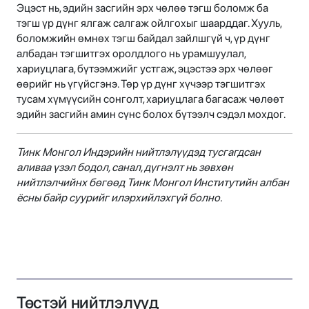
Эцэст нь, эдийн засгийн эрх чөлөө тэгш боломж ба
тэгш үр дүнг ялгаж салгаж ойлгохыг шаарддаг. Хууль,
боломжийн өмнөх тэгш байдал зайлшгүй ч, үр дүнг
албадан тэгшитгэх оролдлого нь урамшуулал,
хариуцлага, бүтээмжийг устгаж, эцэстээ эрх чөлөөг
өөрийг нь үгүйсгэнэ. Төр үр дүнг хүчээр тэгшитгэх
тусам хүмүүсийн сонголт, хариуцлага багасаж чөлөөт
эдийн засгийн амин сүнс болох бүтээлч сэдэл мохдог.
Тинк Монгол Индэрийн нийтлэлүүдэд тусгагдсан
аливаа үзэл бодол, санал, дүгнэлт нь зөвхөн
нийтлэлчийнх бөгөөд Тинк Монгол Институтийн албан
ёсны байр суурийг илэрхийлэхгүй болно.
Төстэй нийтлэлүүд