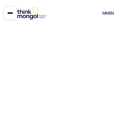
Монголын уул уурхайн
MN
EN
орлогын удирдлага: өнгөрсөн, өнөө,
ирээдүй