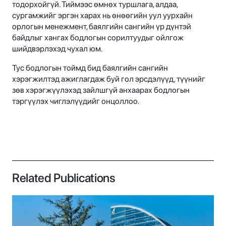
тодорхойгүй. Тиймээс өмнөх туршлага, алдаа,
сургамжийг эргэн харах нь өнөөгийн уул уурхайн
орлогын менежмент, баялгийн сангийн үр дүнтэй
байдлыг хангах бодлогын сорилтуудыг ойлгож
шийдвэрлэхэд чухал юм.
Тус бодлогын тоймд бид баялгийн сангийн
хэрэгжилтэд ажиглагдаж буй гол эрсдэлүүд, түүнийг
зөв хэрэгжүүлэхэд зайлшгүй анхаарах бодлогын
тэргүүлэх чиглэлүүдийг онцоллоо.
Related Publications