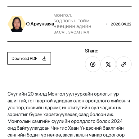
МОНГОЛ
,
БОДЛОГЫН ТОЙМ
,
О.Ариунзаяа
•
2026.04.22
НӨӨЦИЙН ЭДИЙН
ЗАСАГ, ЗАСАГЛАЛ
Share:
Download PDF
Сүүлийн 20 жилд Монгол уул уурхайн орлогыг үр
ашигтай, тогтвортой удирдах олон оролдлого хийсэн ч
улс төр, төсвийн дарамт, институтийн сул чадавх нь
зорилтыг бүрэн хэрэгжүүлэхэд саад болсон аж.
Монголын хамгийн сүүлийн оролдлого болох 2024
онд байгуулагдсан Чингис Хаан Үндэсний баялгийн
сангийн бодит үр нөлөө, засаглалын чанар одоогоор