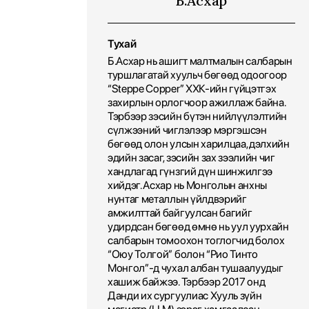
Б.Асхар
Тухай
Б.Асхар нь ашигт малтмалын салбарын
туршлагатай хуульч бөгөөд одоогоор
“Steppe Copper” ХХК-ийн гүйцэтгэх
захирлын орлогчоор ажиллаж байна.
Тэрбээр зэсийн бүтэн нийлүүлэлтийн
сүлжээний чиглэлээр мэргэшсэн
бөгөөд олон улсын харилцаа, дэлхийн
эдийн засаг, зэсийн зах зээлийн чиг
хандлагад гүнзгий дүн шинжилгээ
хийдэг. Асхар нь Монголын анхны
нунтаг металлын үйлдвэрийг
амжилттай байгуулсан багийг
удирдсан бөгөөд өмнө нь уул уурхайн
салбарын томоохон тоглогчид болох
“Оюу Толгой” болон “Рио Тинто
Монгол”-д чухал албан тушаалуудыг
хашиж байжээ. Тэрбээр 2017 онд
Данди их сургуулиас Хууль зүйн