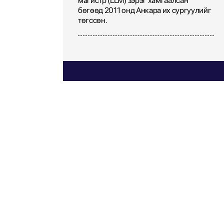
магистр (LLM) зэрэг хамгаалсан
бөгөөд 2011 онд Анкара их сургуулийг
төгссөн.