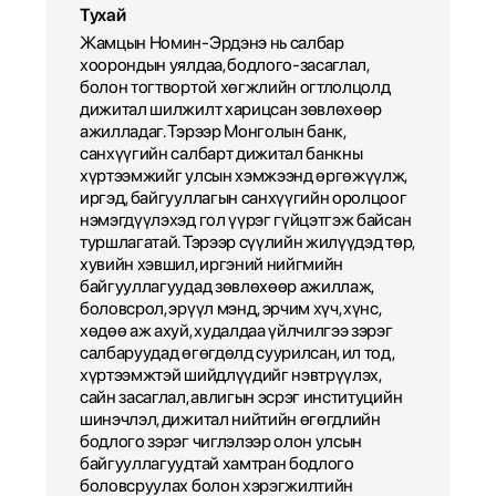
Тухай
Жамцын Номин-Эрдэнэ нь салбар
хоорондын уялдаа, бодлого-засаглал,
болон тогтвортой хөгжлийн огтлолцолд
дижитал шилжилт харицсан зөвлөхөөр
ажилладаг. Тэрээр Монголын банк,
санхүүгийн салбарт дижитал банкны
хүртээмжийг улсын хэмжээнд өргөжүүлж,
иргэд, байгууллагын санхүүгийн оролцоог
нэмэгдүүлэхэд гол үүрэг гүйцэтгэж байсан
туршлагатай. Тэрээр сүүлийн жилүүдэд төр,
хувийн хэвшил, иргэний нийгмийн
байгууллагуудад зөвлөхөөр ажиллаж,
боловсрол, эрүүл мэнд, эрчим хүч, хүнс,
хөдөө аж ахуй, худалдаа үйлчилгээ зэрэг
салбаруудад өгөгдөлд суурилсан, ил тод,
хүртээмжтэй шийдлүүдийг нэвтрүүлэх,
сайн засаглал, авлигын эсрэг институцийн
шинэчлэл, дижитал нийтийн өгөгдлийн
бодлого зэрэг чиглэлээр олон улсын
байгууллагуудтай хамтран бодлого
боловсруулах болон хэрэгжилтийн