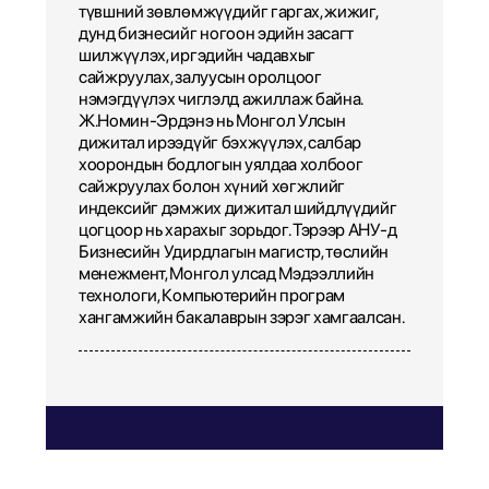
түвшний зөвлөмжүүдийг гаргах, жижиг,
дунд бизнесийг ногоон эдийн засагт
шилжүүлэх, иргэдийн чадавхыг
сайжруулах, залуусын оролцоог
нэмэгдүүлэх чиглэлд ажиллаж байна.
Ж.Номин-Эрдэнэ нь Монгол Улсын
дижитал ирээдүйг бэхжүүлэх, салбар
хоорондын бодлогын уялдаа холбоог
сайжруулах болон хүний хөгжлийг
индексийг дэмжих дижитал шийдлүүдийг
цогцоор нь харахыг зорьдог. Тэрээр АНУ-д
Бизнесийн Удирдлагын магистр, төслийн
менежмент, Монгол улсад Мэдээллийн
технологи, Компьютерийн програм
хангамжийн бакалаврын зэрэг хамгаалсан.