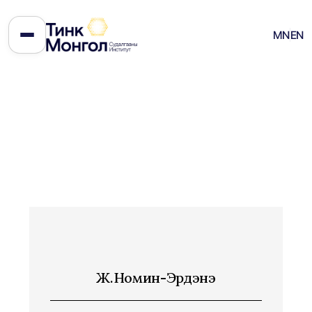
MN
EN
Ж.Номин-Эрдэнэ