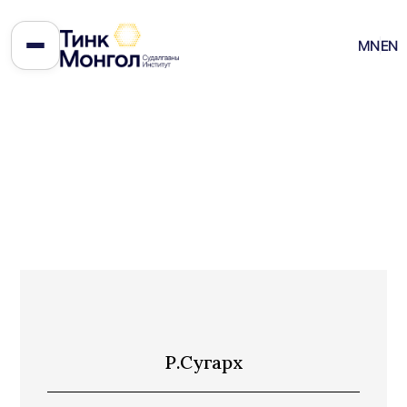
MN
EN
Р.Сугархүү