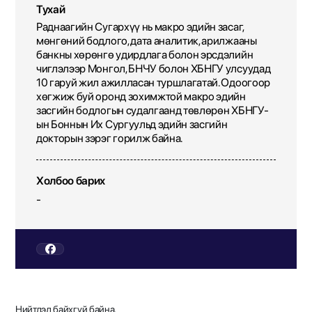
Тухай
Раднаагийн Сугархүү нь макро эдийн засаг,
мөнгөний бодлого, дата аналитик, арилжааны
банкны хөрөнгө удирдлага болон эрсдэлийн
чиглэлээр Монгол, БНЧУ болон ХБНГУ улсуудад
10 гаруй жил ажилласан туршлагатай. Одоогоор
хөгжиж буй оронд зохимжтой макро эдийн
засгийн бодлогын судалгаанд төвлөрөн ХБНГУ-
ын Боннын Их Сургуульд эдийн засгийн
докторын зэрэг горилж байна.
Холбоо барих
-
Нийтлэл байхгүй байна.