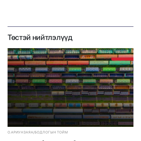
Төстэй нийтлэлүүд
О.АРИУНЗАЯА
/
БОДЛОГЫН ТОЙМ