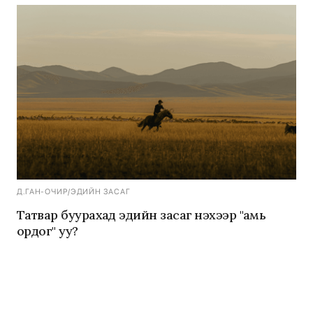
Д.ГАН-ОЧИР
/
ЭДИЙН ЗАСАГ
Татвар буурахад эдийн засаг үнэхээр "амь
ордог" уу?