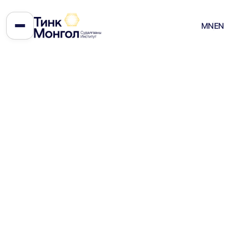
Ирээдүйн сэрэмжлүүлэг: Түүхий
MN
EN
эдийн мөчлөгөөс давсан
төсвийн бодлогыг
боловсруулах нь