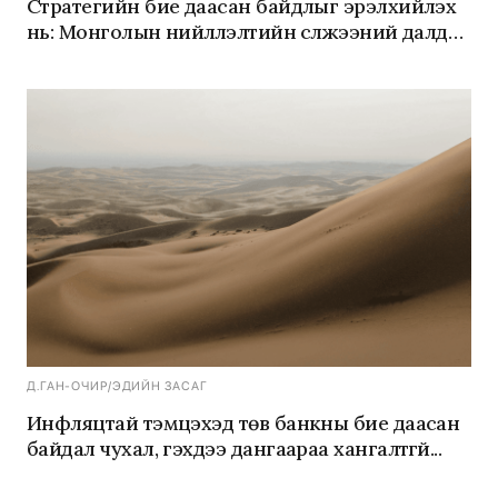
Стратегийн бие даасан байдлыг эрэлхийлэх
нь: Монголын нийлүүлэлтийн сүлжээний далд
эрсдэлүүдийг шийдвэрлэх
Д.ГАН-ОЧИР
/
ЭДИЙН ЗАСАГ
Инфляцтай тэмцэхэд төв банкны бие даасан
байдал чухал, гэхдээ дангаараа хангалтгүй...