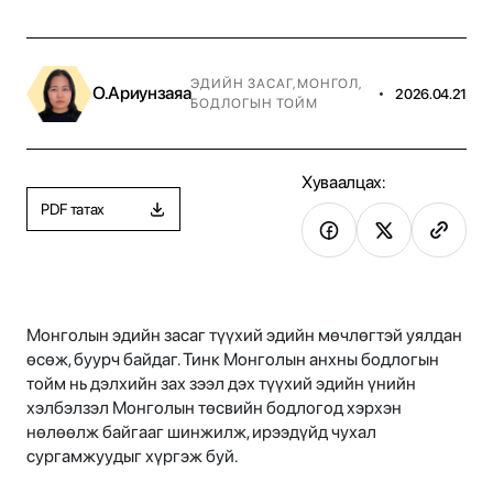
ЭДИЙН ЗАСАГ
,
МОНГОЛ
,
О.Ариунзаяа
•
2026.04.21
БОДЛОГЫН ТОЙМ
Хуваалцах:
PDF татах
Монголын эдийн засаг түүхий эдийн мөчлөгтэй уялдан
өсөж, буурч байдаг. Тинк Монголын анхны бодлогын
тойм нь дэлхийн зах зээл дэх түүхий эдийн үнийн
хэлбэлзэл Монголын төсвийн бодлогод хэрхэн
нөлөөлж байгааг шинжилж, ирээдүйд чухал
сургамжуудыг хүргэж буй.