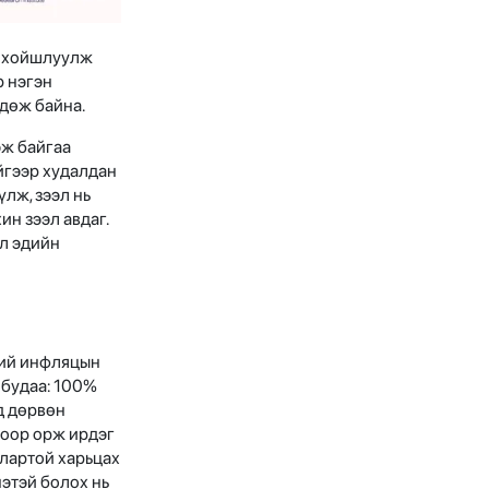
о хойшлуулж
р нэгэн
гдөж байна.
эж байгаа
йгээр худалдан
лж, зээл нь
ин зээл авдаг.
ол эдийн
ний инфляцын
 будаа: 100%
лд дөрвөн
тоор орж ирдэг
ллартой харьцах
этэй болох нь