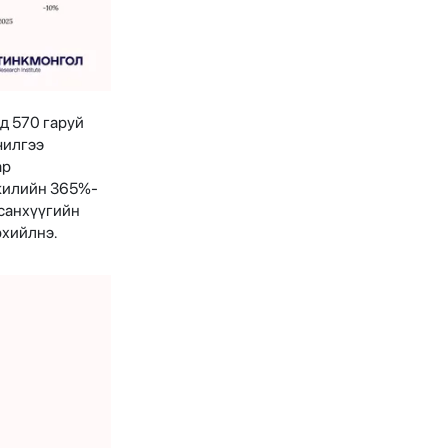
д 570 гаруй
чилгээ
ар
 жилийн 365%-
 санхүүгийн
рхийлнэ.