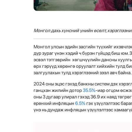
Монгол дахь хүнсний үнийн өсөлт, хэрэглээни
Монгол улсын эдийн засгийн түүхийг ихэвчлэн 
дүр зураг үнэн хэдий ч бүрэн гүйцэд биш юм.
эсвэл тэтгэврийн хөгшчүүлийн дансны хуулгыг
өрх гэрүүд хөрөнгө оруулалт хийхийн тулд биш
залгуулахын тулд хэрэглээний зээл авч байна
2024 оны эцэс гэхэд банкны систем дэх хэрэг
ганцхан жилийн дотор
35.5%
-иар огцом өсжэ
оны 3 дугаар улирал гэхэд 36.9 их наяд төгрө
ерөнхий инфляцын
6.5%
гэх үзүүлэлтээс бара
үнэ нь дундаж инфляцын үзүүлэлтээс хамаагү