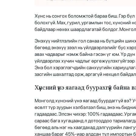
Хүнс нь сонгох боломжтой бараа биш. Гэр бү
болохгүй. Мах, гурил, ургамлын тос, хүнсний 
байдлаар нөхөх шаардлагатай болдог. Монгол
Энэхүү нийтлэлийн гол санаа нь бүтцийн шин
бөгөөд энэхүү зээл нь үйлдвэрлэлийг бус хэ
авах чадварыг нэмж байна гэсэн үг юм. Үр дүн
үйлдвэрлэх хүчин чадлыг өргөжүүлэхгүйгээр э
Энэ бол хэрэглэгчдийн санхүүгийн хариуцлага
засгийн шахалтад орж, аргагүй нөхцөл байдал
Хүнсний үнэ яагаад буурахгүй байна 
Монголд хүнсний үнэ яагаад буурдаггүй вэ? 
өсөлт түр зуурын хэлбэлзэл биш, энэ нь бидн
гадаадаас. Элсэн чихэр: 100% гадаадаас. Урга
сараас бага хугацаанд л дотооддоо тариалагд
бөгөөд аль нэг нь хаагдахад дэлгүүрийн ланг
ханшаа бараг 45%-иар алдсан тул импортын б