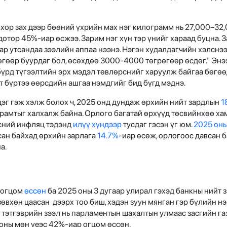
ор зах дээр бөөний үхрийн мах нэг килограмм нь 27,000–32,
дотор 45%-иар өсжээ. Зарим нэг хүн тэр үнийг хараад буцна. З
гар утсандаа зээлийн аппаа нээнэ. Нэгэн худалдагчийн хэлснээ
өгөөр буурдаг бол, өсөхдөө 3000-4000 төгрөгөөр өсдөг." Эн
бүрд түгээлтийн эрх мэдэл төвлөрснийг харуулж байгаа бөгөө
 бүртээ өөрсдийн ашгаа нэмдгийг бид бүгд мэднэ.
г гэж хэлж болох ч, 2025 онд дундаж өрхийн нийт зардлын
1
арамтыг халхалж байна. Орлого багатай өрхүүд төсвийнхөө ха
нсний инфляц тэдэнд
илүү хүндээр
тусдаг гэсэн үг юм.
2025 оны
сан байхад өрхийн зарлага
14.7%
-иар өсөж, орлогоос давсан б
на.
р огцом
өссөн
ба 2025 оны 3 дугаар улирал гэхэд банкны нийт 
 зөвхөн цаасан дээрх тоо биш, хэдэн зуун мянган гэр бүлийн н
 тэтгэврийн зээл нь парламентын шахалтын улмаас засгийн га
 оны мөн үеэс 42%-иар огцом өссөн.