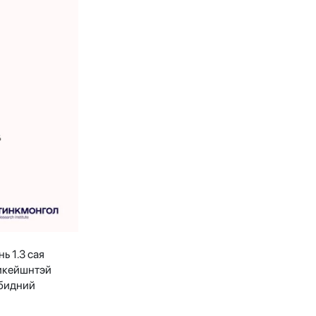
ь 1.3 сая
ликейшнтэй
 бидний