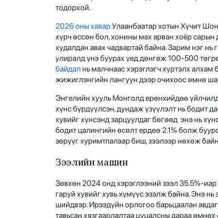
тодорхой.
2026 оны хавар
Улаанбаатар хотын Хүчит Шонх
хүрч өссөн бол, хонины мах арван хоёр сарын 
худалдан авах чадвартай байна. Зарим нэг нь 
улиралд үнэ буурах үед дөнгөж 100-500 төгр
байдал
нь малчнаас хэрэглэгч хүртэлх алхам 
жижиглэнгийн лангуун дээр очихоос өмнө шат
Энгелийн хууль Монголд ерөнхийдөө үйлчилдэ
хүнс бүрдүүлсэн, дундаж үзүүлэлт нь бодит д
хувийг хүнсэнд зарцуулдаг бөгөөд энэ нь хү
бодит цалингийн өсөлт ердөө 2.1% болж буур
зөрүүг хуримтлалаар биш, зээлээр нөхөж бай
Зээлийн машин
Зөвхөн 2024 онд хэрэглээний зээл 35.5%-иа
гаруй хувийг хувь хүмүүс эзэлж байна. Энэ нь
шийдвэр. Ирээдүйн орлогоо барьцаалан авдаг
тавьсан хязгаарлалтаа цуцалсны дараа өмнөх