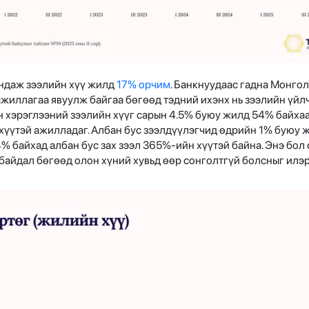
ндаж зээлийн хүү жилд
17% орчим
. Банкнуудаас гадна Монгол
ажиллагаа явуулж байгаа бөгөөд тэдний ихэнх нь зээлийн үйл
н хэрэглээний зээлийн хүүг сарын 4.5% буюу жилд 54% байха
хүүтэй ажилладаг. Албан бус зээлдүүлэгчид өдрийн 1% буюу
54% байхад албан бус зах зээл 365%-ийн хүүтэй байна. Энэ бол
байдал бөгөөд олон хүний хувьд өөр сонголтгүй болсныг илэ