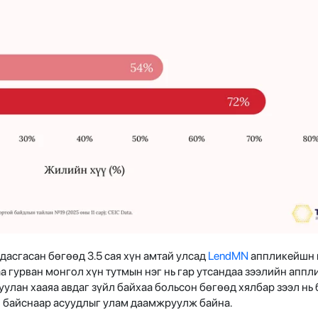
дасгасан бөгөөд 3.5 сая хүн амтай улсад
LendMN
аппликейшн н
а гурван монгол хүн тутмын нэг нь гар утсандаа зээлийн апп
уулан хааяа авдаг зүйл байхаа больсон бөгөөд хялбар зээл нь
н байснаар асуудлыг улам даамжруулж байна.