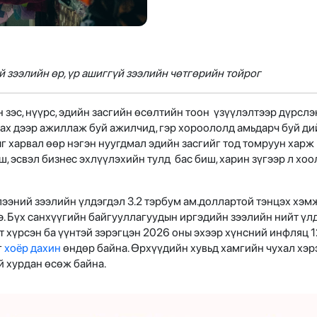
й зээлийн өр, үр ашиггүй зээлийн
чөтгөрийн тойрог
зэс, нүүрс, эдийн засгийн өсөлтийн тоон үзүүлэлтээр дүрслэн
 Зах дээр ажиллаж буй ажилчид, гэр хороололд амьдарч буй ди
 харвал өөр нэгэн нуугдмал эдийн засгийг тод томруун харж
, эсвэл бизнес эхлүүлэхийн тулд бас биш, харин зүгээр л хоо
.
лээний зээлийн үлдэгдэл 3.2 тэрбум ам.доллартoй тэнцэх хэм
э. Бүх санхүүгийн байгууллагуудын иргэдийн зээлийн нийт үл
гт хүрсэн ба үүнтэй зэрэгцэн 2026 оны эхээр хүнсний инфляц 1
г
хоёр дахин
өндөр байна. Өрхүүдийн хувьд хамгийн чухал хэр
й хурдан өсөж байна.