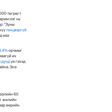
000 төгрөгт
арим нэг нь
р: "Зуны
эхүү
тэнцвэргүй
д мах
8.4%
орчмыг
маагүй их
 дунд
үе гэхэд
айна. Энэ
зээлийн 60
эг жилийн
зар өөрийн