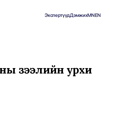
Экспертүүд
Дэмжих
MN
EN
ны зээлийн урхи