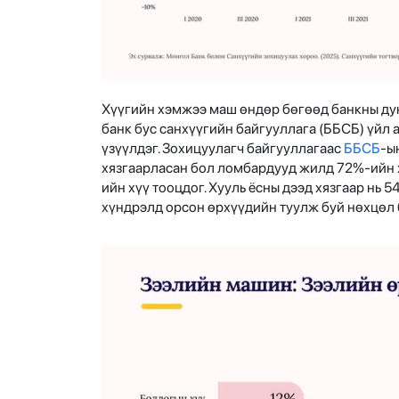
Хүүгийн хэмжээ маш өндөр бөгөөд банкны ду
банк бус санхүүгийн байгууллага (ББСБ) үйл 
үзүүлдэг. Зохицуулагч байгууллагаас
ББСБ
-ы
хязгаарласан бол ломбардууд жилд 72%-ийн 
ийн хүү тооцдог. Хууль ёсны дээд хязгаар нь 
хүндрэлд орсон өрхүүдийн туулж буй нөхцөл 