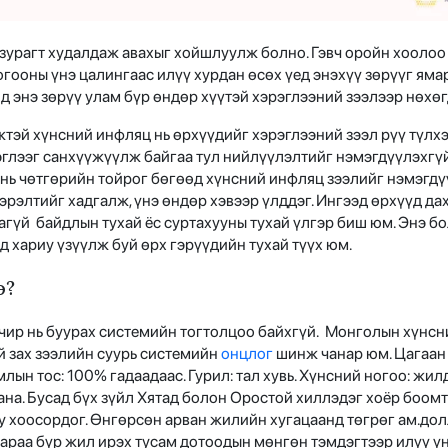
л зурагт худалдаж авахыг хойшлуулж болно. Гэвч оройн хооло
ногооны үнэ цалингаас илүү хурдан өсөх үед энэхүү зөрүүг яма
д энэ зөрүү улам бүр өндөр хүүтэй хэрэглээний зээлээр нөхө
жтэй хүнсний инфляц нь өрхүүдийг хэрэглээний зээл рүү түлх
рэглээг санхүүжүүлж байгаа тул нийлүүлэлтийг нэмэгдүүлэхгү
 нь чөтгөрийн тойрог бөгөөд хүнсний инфляц зээлийг нэмэгдүү
рэлтийг хадгалж, үнэ өндөр хэвээр үлддэг. Ингээд өрхүүд дах
гүй байдлын тухай ёс суртахууны тухай үлгэр биш юм. Энэ б
д хариу үзүүлж буй өрх гэрүүдийн тухай түүх юм.
вэ?
Учир нь буурах системийн тогтолцоо байхгүй. Монголын хүнс
ий зах зээлийн суурь системийн
онцлог
шинж чанар юм. Цагаан
млын тос: 100% гадаадаас. Гурил: тал хувь. Хүнсний ногоо: жи
ана. Бусад бүх зүйл Хятад болон Оростой хиллэдэг хоёр боом
уу хоосордог. Өнгөрсөн арван жилийн хугацаанд төгрөг ам.до
араа бүр жил ирэх тусам дотоодын мөнгөн тэмдэгтээр илүү үн