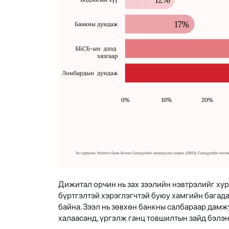
Дижитал орчин нь зах зээлийн нэвтрэлийг хур
бүртгэлтэй хэрэглэгчтэй буюу хамгийн багада
байна. Зээл нь зөвхөн банкны салбараар дамж
халаасанд, үргэлж ганц товшилтын зайд бэлэ