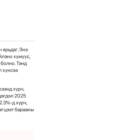
 ярьдаг. Энэ
йлэнх хүмүүс,
 болно. Тэнд
л хүнсээ
жээнд хүрч,
дэгдэл 2025
2.3%-д хүрч,
эгцээт барааны