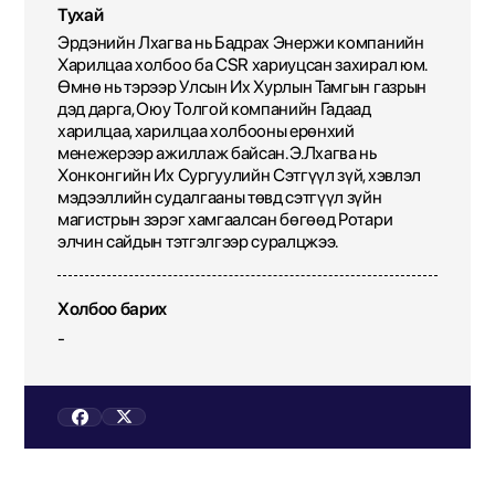
Тухай
Эрдэнийн Лхагва нь Бадрах Энержи компанийн
Харилцаа холбоо ба CSR хариуцсан захирал юм.
Өмнө нь тэрээр Улсын Их Хурлын Тамгын газрын
дэд дарга, Оюу Толгой компанийн Гадаад
харилцаа, харилцаа холбооны ерөнхий
менежерээр ажиллаж байсан. Э.Лхагва нь
Хонконгийн Их Сургуулийн Сэтгүүл зүй, хэвлэл
мэдээллийн судалгааны төвд сэтгүүл зүйн
магистрын зэрэг хамгаалсан бөгөөд Ротари
элчин сайдын тэтгэлгээр суралцжээ.
Холбоо барих
-