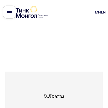
MN
EN
Э.Лхагва