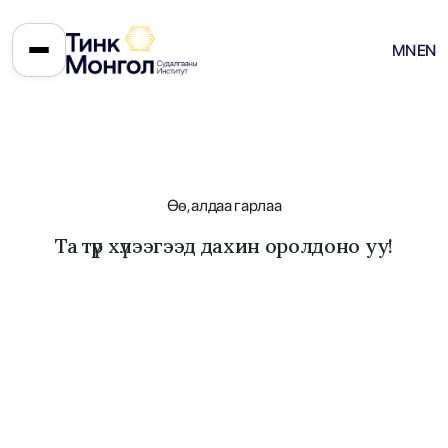
MN
EN
Өө, алдаа гарлаа
Та түр хүлээгээд дахин оролдоно уу!