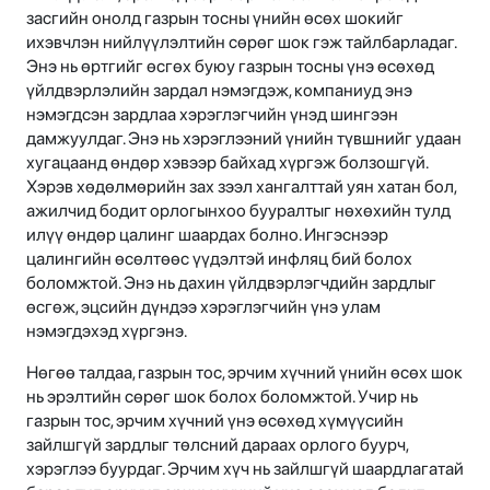
засгийн онолд газрын тосны үнийн өсөх шокийг
ихэвчлэн нийлүүлэлтийн сөрөг шок гэж тайлбарладаг.
Энэ нь өртгийг өсгөх буюу газрын тосны үнэ өсөхөд
үйлдвэрлэлийн зардал нэмэгдэж, компаниуд энэ
нэмэгдсэн зардлаа хэрэглэгчийн үнэд шингээн
дамжуулдаг. Энэ нь хэрэглээний үнийн түвшнийг удаан
хугацаанд өндөр хэвээр байхад хүргэж болзошгүй.
Хэрэв хөдөлмөрийн зах зээл хангалттай уян хатан бол,
ажилчид бодит орлогынхоо бууралтыг нөхөхийн тулд
илүү өндөр цалинг шаардах болно. Ингэснээр
цалингийн өсөлтөөс үүдэлтэй инфляц бий болох
боломжтой. Энэ нь дахин үйлдвэрлэгчдийн зардлыг
өсгөж, эцсийн дүндээ хэрэглэгчийн үнэ улам
нэмэгдэхэд хүргэнэ.
Нөгөө талдаа, газрын тос, эрчим хүчний үнийн өсөх шок
нь эрэлтийн сөрөг шок болох боломжтой. Учир нь
газрын тос, эрчим хүчний үнэ өсөхөд хүмүүсийн
зайлшгүй зардлыг төлсний дараах орлого буурч,
хэрэглээ буурдаг. Эрчим хүч нь зайлшгүй шаардлагатай