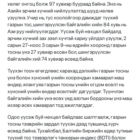
хөлөг онгоц болж 97 хувиар буураад байна. Энэ нь
Азийн эрчим хүчний нийлүүлэлтэд шууд нөлөө
үзүүлнэ. Учир нь, тус хоолойгоор дамждаг түүхий
газрын тос, шингэрүүлсэн байгалийн хийн 84 хувь нь
Ази руу нийлүүлэгддэг. Үүсэж буй нөхцөл байдалд
эрчим хүчний зах зээл хүчтэй хариу үйлдэл үзүүлж, 2
сарын 27-ноос 3 сарын 9-ны өдрийн хооронд газрын
тосны үнэ 27 хувиар өссөн бол, шингэрүүлсэн
байгалийн хий 74 хувиар өсөөд байна.
Түүхэн тоон өгөгдлөөс харахад дэлхийн газрын тосны
үнэ болон хүнсний үнийн хоорондын хамаарал маш
өндөр, ялангуяа газрын тосны үнийн огцом өсөлт нь
хүнсний үнийн өндөр өсөлтийг дагуулдаг. Түүнчлэн
байгалийн хийн үнэ өсөх үед азотын бордооны үнэ маш
ихээр өсөх хамаарал тод ажиглагддаг.
Одоо үүсэж буй нөхцөл байдлаас шалтгаалж, газрын
тосны тээврийн зардал түүхэн дээд түвшинд хүрч
өсөөд байна. Тухайлбал, Балтийн биржийн өдөр тутмын
түүхий тос тээвэрлэгч танкерын индекс (BDTI) болон