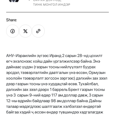
ОЙРХИ ДОРНОД
,
ТИНК МОНГОЛ ИНДЭР
Share:
АНУ-Израилийн зүгээс Иранд 2 сарын 28-нд цохилт
өгч эхэлснээс хойш дайн үргэлжилсээр байна. Энэ
дайнаас үүдэн (газрын тосны нийлүүлэлт буурах
эрсдэл, тээвэрлэлтийн даатгалын үнэ өссөн, Ормузын
хоолойн тээвэрлэлт зогссон зэргээс) дэлхийн зах зээл
дээр газрын тосны үнэ хурдацтай өсөв. Тухайлбал,
дэлхийн зах зээл дээрх 1 баррель Брент газрын тосны
үнэ 3 сарын 9-ний өдөр 117 ам.доллар давж, 3 сарын
12-ны өдрийн байдлаар 98 ам.доллар байна. Дайны
талаар мэдэгдлээс шалтгаалж хэлбэлзэл өндөртэй
байгаа хэдий ч, өссөн өндөр түвшиндээ хадгалагдаж