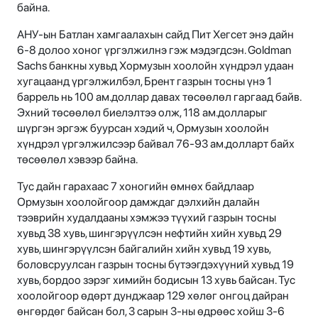
байна.
АНУ-ын Батлан хамгаалахын сайд Пит Хегсет энэ дайн
6-8 долоо хоног үргэлжилнэ гэж мэдэгдсэн. Goldman
Sachs банкны хувьд Хормузын хоолойн хүндрэл удаан
хугацаанд үргэлжилбэл, Брент газрын тосны үнэ 1
баррель нь 100 ам.доллар давах төсөөлөл гаргаад байв.
Эхний төсөөлөл биелэлтээ олж, 118 ам.долларыг
шүргэн эргэж буурсан хэдий ч, Ормузын хоолойн
хүндрэл үргэлжилсээр байвал 76-93 ам.долларт байх
төсөөлөл хэвээр байна.
Тус дайн гарахаас 7 хоногийн өмнөх байдлаар
Ормузын хоолойгоор дамждаг дэлхийн далайн
тээврийн худалдааны хэмжээ түүхий газрын тосны
хувьд 38 хувь, шингэрүүлсэн нефтийн хийн хувьд 29
хувь, шингэрүүлсэн байгалийн хийн хувьд 19 хувь,
боловсруулсан газрын тосны бүтээгдэхүүний хувьд 19
хувь, бордоо зэрэг химийн бодисын 13 хувь байсан. Тус
хоолойгоор өдөрт дунджаар 129 хөлөг онгоц дайран
өнгөрдөг байсан бол, 3 сарын 3-ны өдрөөс хойш 3-6