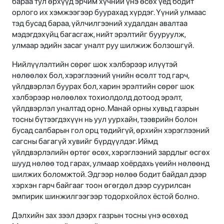
бараа тул өрхүүд эрчим хүчний үнэ өсөх үед бодит
орлого их хэмжээгээр буурахад хүрдэг. Үүний улмаас
тэд бусад бараа, үйлчилгээний худалдан авалтаа
мэдэгдэхүйц багасгаж, нийт эрэлтийг бууруулж,
улмаар эдийн засаг уналт руу шилжиж болзошгүй.
Нийлүүлэлтийн сөрөг шок хэлбэрээр илүүтэй
нөлөөлөх бол, хэрэглээний үнийн өсөлт тод гарч,
үйлдвэрлэл буурах бол, харин эрэлтийн сөрөг шок
хэлбэрээр нөлөөлөх тохиолдолд дотоод эрэлт,
үйлдвэрлэл уналтад орно. Манай орны хувьд газрын
тосны бүтээгдэхүүн нь уул уурхайн, тээврийн болон
бусад салбарын гол орц төдийгүй, өрхийн хэрэглээний
сагсны багагүй хувийг бүрдүүлдэг. Иймд
үйлдвэрлэлийн өртөг өсөх, хэрэглээний зардлыг өсгөх
шууд нөлөө тод гарах, улмаар хоёрдахь үеийн нөлөөнд
шилжих боломжтой. Эдгээр нөлөө бодит байдал дээр
хэрхэн гарч байгааг тоон өгөгдөл дээр суурилсан
эмпирик шинжилгээгээр тодорхойлох ёстой болно.
Дэлхийн зах зээл дээрх газрын тосны үнэ өсөхөд