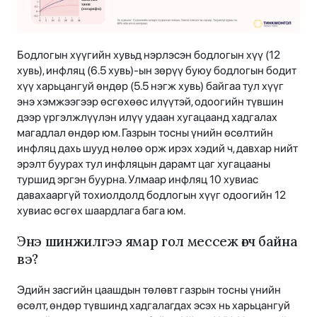
Бодлогын хүүгийн хувьд нэрлэсэн бодлогын хүү (12
хувь), инфляц (6.5 хувь)-ын зөрүү буюу бодлогын бодит
хүү харьцангуй өндөр (5.5 нэгж хувь) байгаа тул хүүг
энэ хэмжээгээр өсгөхөөс илүүтэй, одоогийн түвшин
дээр үргэлжлүүлэн илүү удаан хугацаанд хадгалах
магадлал өндөр юм. Газрын тосны үнийн өсөлтийн
инфляц дахь шууд нөлөө орж ирэх хэдий ч, давхар нийт
эрэлт буурах тул инфляцын дарамт цаг хугацааны
туршид эргэн буурна. Улмаар инфляц 10 хувиас
давахааргүй тохиолдолд бодлогын хүүг одоогийн 12
хувиас өсгөх шаардлага бага юм.
Энэ шинжилгээ ямар гол мессеж өгч байна
вэ?
Эдийн засгийн цаашдын төлөвт газрын тосны үнийн
өсөлт, өндөр түвшинд хадгалагдах эсэх нь харьцангуй