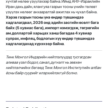
хүчтэй нөлөө үзүүлэхээр байна. Иймд АНУ-Израилийн
Иран дахь дайн, ялангуяа газрын тосны үнийн төлөвт
үзүүлэх нөлөөг анхааралтай ажиглах нь чухал байна.
Хэрэв газрын тосны үнэ өндөр түвшиндээ
хадгалагдвал, 2026 онд эдийн засгийн өсөлт бага
байх (5 хувиас бага), импорт нэмэгдэж, төгрөгийн
ам.доллартой харьцах ханш багадаа 4 хувиар
сулрах, инфляц, бодлогын хүү өндөр түвшиндээ
хадгалагдахад хүрэхээр байна
.
Тинк Монгол Индэрийн нийтлэлүүдэд тусгагдсан
аливаа үзэл бодол, санал, дүгнэлт нь зөвхөн
нийтлэлчийнх бөгөөд Тинк Монгол Институтийн албан
ёсны байр суурийг илэрхийлэхгүй болно.