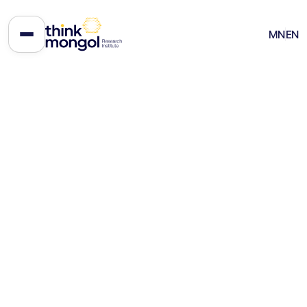
АНУ-Израилийн Иран дахь
MN
EN
дайн: Эдийн засгийн үр
дагавар