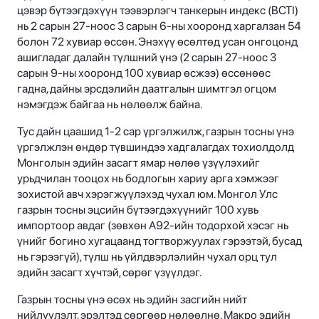
цэвэр бүтээгдэхүүн тээвэрлэгч танкерын индекс (BCTI)
нь 2 сарын 27-ноос 3 сарын 6-ны хооронд харгалзан 54
болон 72 хувиар өссөн. Энэхүү өсөлтөд усан онгоцонд
ашигладаг далайн түлшний үнэ (2 сарын 27-ноос 3
сарын 9-ны хооронд 100 хувиар өсжээ) өссөнөөс
гадна, дайны эрсдэлийн даатгалын шимтгэл огцом
нэмэгдэж байгаа нь нөлөөлж байна.
Тус дайн цаашид 1-2 сар үргэлжилж, газрын тосны үнэ
үргэлжлэн өндөр түвшиндээ хадгалагдах тохиолдолд
Монголын эдийн засагт ямар нөлөө үзүүлэхийг
урьдчилан тооцох нь бодлогын хариу арга хэмжээг
зохистой авч хэрэгжүүлэхэд чухал юм. Монгол Улс
газрын тосны эцсийн бүтээгдэхүүнийг 100 хувь
импортоор авдаг (зөвхөн A92-ийн тодорхой хэсэг нь
үнийг богино хугацаанд тогтворжуулах гэрээтэй, бусад
нь гэрээгүй), түлш нь үйлдвэрлэлийн чухал орц тул
эдийн засагт хүчтэй, сөрөг үзүүлдэг.
Газрын тосны үнэ өсөх нь эдийн засгийн нийт
нийлүүлэлт, эрэлтэд сөргөөр нөлөөлнө. Макро эдийн