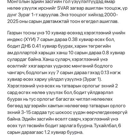
Монголын эдийн засгийн гол үзүүлэлтүүдэд ямар
нөлөө үзүүлж ирснийг SVAR загвар ашиглан тооцож, үр
дүнг Зураг 1-т харуулав. Энэ тооцоог хийхэд 2000-
2025 оны сарын давтамжтай тоон өгөгдөл ашиглав.
Газрын тосны үнэ 10 хувиар өсөхөд хэрэглээний үнийн
индекс (ХҮИ) 7 сарын дараа 0.38 хувиар өсөх бол,
бодит ДНБ 0.41 хувиар буурах, харин төгрөгийн
ам.доллартой харьцах ханш 10 сарын дараа 0.8 хувиар
сулардаг байна. Ханш суларч, хэрэглээний үнэ
өсөлтийг хязгаарлах үүднээс мөнгөний бодлого
чангарч, бодлогын хүү 7 сарын дараа гэхэд 0.13 нэгж
хувиар өсөх хариу үйлдэл үзүүлнэ (Зураг 1).
Хэрэглээний үнэ өсөх нь татварын орлогыг эхний 2
сард өсгөх нөлөө үзүүлэх бол, бодит үйлдвэрлэл
буурах нь тус орлогыг багасгах чиглэл нөлөөлөх
бөгөөд эдгээрийн хамтын нөлөөгөөр татварын орлого
эхний 3-15 сардаа тус шокоос үүдэн өөрчлөгдөхөөргүй
байна. Эдийн засгийн өсөлт саарч, хэрэглээний үнэ
өсөх тул төсвийн бодит зарлага буурна. Тухайлбал, 6
сарын дараагаас 1.2 хувиар буурна.