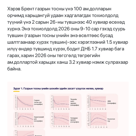
Хэрэв Брент газрын тосны үнэ 100 ам.долларын
орчимд харьцангуй удаан хадгалагдах тохиолдолд
түүний үнэ 2 сарын 26-ны түвшнээс 40 хувиар өсөхөд
хүрнэ. Энэ тохиолдолд 2026 оны 9-10 сар гэхэд суурь
түвшин (газрын тосны үнийн энэ өсөлтөөс бусад
шалтгаанаар хүрэх түвшин)-ээс хэрэглээний 1.5 хувиар
илүү өндөр түвшинд хүрэх, бодит ДНБ 1.7 хувиар бага
гарах, харин 2026 оны төгсгөлд төгрөгийн
ам.доллартой харьцах ханш 3.2 хувиар нэмж сулрахаар
байна.