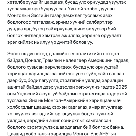
хөтөлбөрүүдийг царцааж, бусад улс орнуудад үзүүлэх
тусламжаа эрс бууруулсан. Үүнтэй холбогдуулан
Монголын Засгийн газар дэмжлэг тусламж авах
бодлогоос татгалзаж, эрчим хүчний салбарт, тэр
дундаа дэд бүтэц сайжруулах, шинэ эх үүсвэр бий
болгох чиглэлд хамтран ажиллах, хөрөнгө оруулалт
эрэлхийлэх нь илүү үр дүнтэй болов уу.
Эцэст нь дүгнэхэд, дэлхийн геополитикийн нөхцөл
байдал, Доналд Трампын нөлөөгөөр Америкийн гадаад
бодлого хувьсан өөрчлөгдөж, бусад улс орнуудтай
харилцах харилцаагаа нийтлэг үнэт зүйл, сайн санаан
дээр бус, бодит агуулга, стратегийн уялдаа, харилцан
ашигтай байдал дээр үндэслэн хөгжүүлнэ гэдгээ 2025
оны Үндэсний аюулгүй байдлын стратегидаа тодорхой
тусгажээ. Энэ нь Монгол–Америкийн харилцааны ач
холбогдлыг цаашид хэрхэн хадгалах, ямар агуулгаар
хөгжүүлэх вэ гэдгийг эргэцүүлэн бодох, түүнтэй
уялдсан, өөрсдийн ашиг сонирхлыг хамгаалсан
бодлого хэрэгжүүлэх шаардлагыг бий болгож байна.
Цаашид хоёр талын харилцаа Монгол Улс АНУ-ын