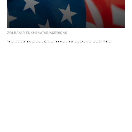
ZOLBAYAR ENKHBAATAR
/
AMERICAS
Beyond Symbolism: Why Mongolia and the
United States Need Real Commercial
Diplomacy