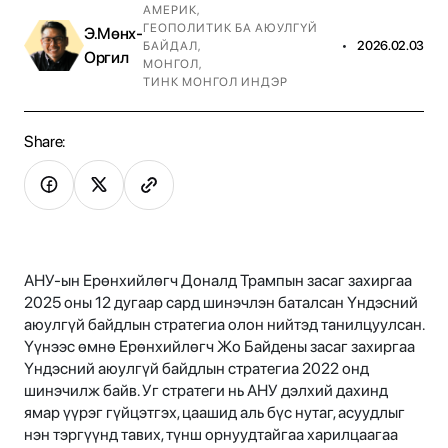
АМЕРИК
,
ГЕОПОЛИТИК БА АЮУЛГҮЙ
Э.Мөнх-
•
2026.02.03
БАЙДАЛ
,
Оргил
МОНГОЛ
,
ТИНК МОНГОЛ ИНДЭР
Share:
АНУ-ын Ерөнхийлөгч Доналд Трампын засаг захиргаа
2025 оны 12 дугаар сард шинэчлэн баталсан Үндэсний
аюулгүй байдлын стратегиа олон нийтэд танилцуулсан.
Үүнээс өмнө Ерөнхийлөгч Жо Байдены засаг захиргаа
Үндэсний аюулгүй байдлын стратегиа 2022 онд
шинэчилж байв. Уг стратеги нь АНУ дэлхий дахинд
ямар үүрэг гүйцэтгэх, цаашид аль бүс нутаг, асуудлыг
нэн тэргүүнд тавих, түнш орнуудтайгаа харилцаагаа