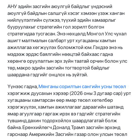
АНУ эдийн засгийн аюулгүй байдлыг үндэсний
аюулгүй байдлын салшгүй хэсэг хэмээн үзэж ханган
нийлүүлэлтийн сүлжээ, түүхий эдийн хамаарлыг
бууруулахыг стратегийн гол зорилт болгон
стратегидаа тусгасан. Энэ нөхцөлд Монгол Улс чухал
ашигт малтмалын салбарт урт хугацааны хамтын
ажиллагаа хөгжүүлэх боломжтой юм. Гэхдээ энэ нь
мэдээж эрдэс баялгийн нөөцтэй байхаас гадна
хөрөнгө оруулалтын эрх зүйн таатай орчин болон улс
төр, макро эдийн засгийн тогтвортой байдлыг
шаардана гэдгийг онцлох нь зүйтэй.
Үүнээс гадна,
Мянганы сорилтын сангийн усны төсөл
хэрэгжиж дуусахын хэрээр (2026 оны 3 дугаар сар) урт
хугацааны хамтарсан өөр ямар төсөл хөтөлбөр
хэрэгжүүлэх, хамтын ажиллагааг дараагийн шатанд
ямар агуулгаар гаргаж ирэх вэ гэдгийг стратегийн
түвшинд дахин тодорхойлох шаардлагатай болж
байна. Ерөнхийлөгч Доналд Трамп засгийн эрхэнд
гарснаар Америкийн Засгийн газар олон улсын төсөл