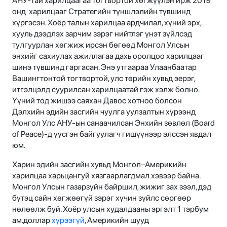
АНУ-тай харилцаагаа тогтвортой хөгжүүлэн ирж 2019
онд харилцааг Стратегийн түншлэлийн түвшинд
хүргэсэн. Хоёр талын харилцаа ардчилал, хүний эрх,
хууль дээдлэх зарчим зэрэг нийтлэг үнэт зүйлсэд
тулгуурлан хөгжиж ирсэн бөгөөд Монгол Улсын
энхийг сахиулах ажиллагаа дахь оролцоо харилцааг
шинэ түвшинд гаргасан. Энэ утгаараа Улаанбаатар
Вашингтонтой тогтвортой, улс төрийн хувьд эерэг,
итгэлцэлд суурилсан харилцаатай гэж хэлж болно.
Үүний тод жишээ саяхан Давос хотноо болсон
Дэлхийн эдийн засгийн чуулга уулзалтын хүрээнд
Монгол Улс АНУ-ын санаачилсан Энхийн зөвлөл (Board
of Peace)-д үүсгэн байгуулагч гишүүнээр элссэн явдал
юм.
Харин эдийн засгийн хувьд Монгол–Америкийн
харилцаа харьцангуй хязгаарлагдмал хэвээр байна.
Монгол Улсын газарзүйн байршил, жижиг зах зээл, дэд
бүтэц сайн хөгжөөгүй зэрэг хүчин зүйлс сөргөөр
нөлөөлж буй. Хоёр улсын худалдааны эргэлт 1 тэрбум
ам.доллар
хүрээгүй
, Америкийн шууд