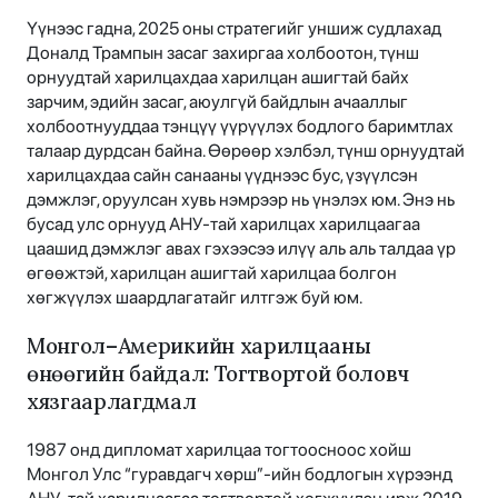
Үүнээс гадна, 2025 оны стратегийг уншиж судлахад
Доналд Трампын засаг захиргаа холбоотон, түнш
орнуудтай харилцахдаа харилцан ашигтай байх
зарчим, эдийн засаг, аюулгүй байдлын ачааллыг
холбоотнууддаа тэнцүү үүрүүлэх бодлого баримтлах
талаар дурдсан байна. Өөрөөр хэлбэл, түнш орнуудтай
харилцахдаа сайн санааны үүднээс бус, үзүүлсэн
дэмжлэг, оруулсан хувь нэмрээр нь үнэлэх юм. Энэ нь
бусад улс орнууд АНУ-тай харилцах харилцаагаа
цаашид дэмжлэг авах гэхээсээ илүү аль аль талдаа үр
өгөөжтэй, харилцан ашигтай харилцаа болгон
хөгжүүлэх шаардлагатайг илтгэж буй юм.
Монгол–Америкийн харилцааны
өнөөгийн байдал: Тогтвортой боловч
хязгаарлагдмал
1987 онд дипломат харилцаа тогтоосноос хойш
Монгол Улс “гуравдагч хөрш”-ийн бодлогын хүрээнд