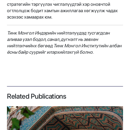
стратегийн тэргүүлэх чиглэлүүдтэй хэр оновчтой
огтлолцож бодит хамтын ажиллагаа хөгжүүлж чадах
эсэхээс хамаарах юм.
Тинк Монгол Индэрийн нийтлэлүүдэд тусгагдсан
аливаа үзэл бодол, санал, дүгнэлт нь зөвхөн
нийтлэлчийнх бөгөөд Тинк Монгол Институтийн албан
ёсны байр суурийг илэрхийлэхгүй болно.
Related Publications