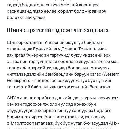
гадаад бодлого, ялангуяа АНУ-тай харилцах
харилцаанд ямар нөлөө, сорилт, боломж авчирч
болохыг авч үзлээ.
Шинэ стратегийн үндсэн чиг хандлага
Шинээр баталсан Үндэсний аюулгүй байдлын
стратегидаа Ерөнхийлөгч Доналд Трампын засаг
захиргаа “Америк эн тэргүүнд” буюу үндэсний эрх
ашгаа нэн тэргүүнд тавих бодлого явуулна гэдгээ маш
тодорхой илэрхийлж, гадаад бодлогын тэргүүлэх
чиглэлээ дэлхийн бөмбөрцгийн баруун хагас (Western
Hemisphere)-т нөлөөгөө бэхжүүлж, тус бүс нутгийн
тогтвортой байдлыг хангах хэмээн тайлбарлажээ.
АНУ өмнө нь өөрийгөө дэлхийн дэг журмыг сахиулагч
хэмээн тодорхойлж олон улсад өрнөж буй
асуудлуудад анхаарлаа тэнцүү хандуулах бодлого
баримталж ирсэн бол шинэ стратегидаа энэхүү
ойлголтоос татгалзаж, бүх бүс нутаг, бүх асуудал АНУ-