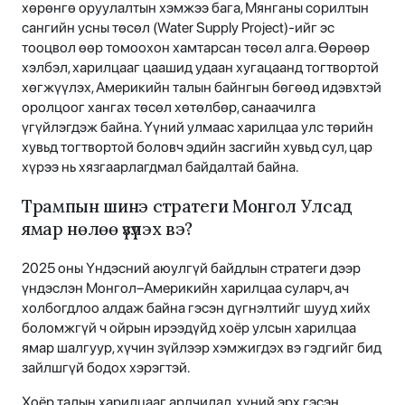
хөрөнгө оруулалтын хэмжээ бага, Мянганы сорилтын
сангийн усны төсөл (Water Supply Project)-ийг эс
тооцвол өөр томоохон хамтарсан төсөл алга. Өөрөөр
хэлбэл, харилцааг цаашид удаан хугацаанд тогтвортой
хөгжүүлэх, Америкийн талын байнгын бөгөөд идэвхтэй
оролцоог хангах төсөл хөтөлбөр, санаачилга
үгүйлэгдэж байна. Үүний улмаас харилцаа улс төрийн
хувьд тогтвортой боловч эдийн засгийн хувьд сул, цар
хүрээ нь хязгаарлагдмал байдалтай байна.
Трампын шинэ стратеги Монгол Улсад
ямар нөлөө үзүүлэх вэ?
2025 оны Үндэсний аюулгүй байдлын стратеги дээр
үндэслэн Монгол–Америкийн харилцаа суларч, ач
холбогдлоо алдаж байна гэсэн дүгнэлтийг шууд хийх
боломжгүй ч ойрын ирээдүйд хоёр улсын харилцаа
ямар шалгуур, хүчин зүйлээр хэмжигдэх вэ гэдгийг бид
зайлшгүй бодох хэрэгтэй.
Хоёр талын харилцааг ардчилал, хүний эрх гэсэн