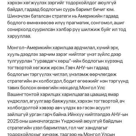
хэрхэн хөгжүүлэх зэргийг тодорхойлдог аюулгүй
байдал, гадаад бодлогын суурь баримт бичиг юм.
Шинэчлэн баталсан стратеги нь Америкийн гадаад
бодлого өмнөхөөсөө илүү прагматик, сонгомол, ашиг
сонирхолд суурилсан хэлбэр рүү шилжиж буйг ил тод
харууллаа.
Монгол–Америкийн харилцаа ардчилал, хүний эрх,
хууль дээдлэх зарчим зэрэг нийтлэг үнэт зүйлс дээр
тулгуурлан “гуравдагч хөрш”-ийн бодлогын хүрээнд
тогтвортой хөгжиж ирсэн. Гэвч АНУ-ын гадаад
бодлогын тэргүүлэх чиглэл, үнэлэмж өөрчлөгдөж
стратегийн ач холбогдол, бодит өгөөжийг нэн тэргүүнд
тавих болсон өнөөгийн нөхцөлд Монгол Улс
Вашингтонтой харилцах харилцаагаа цаашид ямар
үндэслэл, агуулгаар баяжуулах, хэрхэн тогтвортой, ач
холбогдолтой хэвээр авч үлдэх вэ гэсэн асуулт
зайлшгүй урган гарч байна. Ийнхүү нийтлэлдээ АНУ-ын
2025 оны шинэчлэгдсэн Үндэсний аюулгүй байдлын
стратегийн үзэл баримтлал, гол чиг хандлагыг
тодорхойлохыг хичээж, тэдгээр нь Монгол Улсын