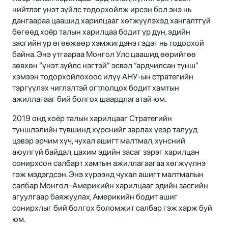
нийтлэг үнэт зүйлс тодорхойлж ирсэн бол энэ нь
дангаараа цаашид харилцааг хөгжүүлэхэд хангалтгүй
бөгөөд хоёр талын харилцаа бодит үр дүн, эдийн
засгийн үр өгөөжөөр хэмжигдэнэ гэдэг нь тодорхой
байна. Энэ утгаараа Монгол Улс цаашид өөрийгөө
зөвхөн “үнэт зүйлс нэгтэй” эсвэл “ардчилсан түнш”
хэмээн тодорхойлохоос илүү АНУ-ын стратегийн
тэргүүлэх чиглэлтэй огтлолцох бодит хамтын
ажиллагааг бий болгох шаардлагатай юм.
2019 онд хоёр талын харилцааг Стратегийн
түншлэлийн түвшинд хүрснийг зарлах үеэр талууд
цэвэр эрчим хүч, чухал ашигт малтмал, хүнсний
аюулгүй байдал, цахим эдийн засаг зэрэг харилцан
сонирхсон салбарт хамтын ажиллагаагаа хөгжүүлнэ
гэж мэдэгдсэн. Энэ хүрээнд чухал ашигт малтмалын
салбар Монгол–Америкийн харилцааг эдийн засгийн
агуулгаар баяжуулах, Америкийн бодит ашиг
сонирхлыг бий болгох боломжит салбар гэж харж буй
юм.