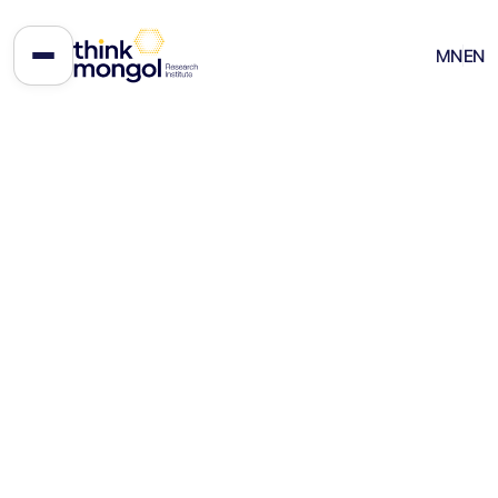
Шинэ стратеги, шинэ
MN
EN
шалгуур: АНУ-ын 2025 оны
Үндэсний аюулгүй байдлын
стратеги ба Монгол Улс