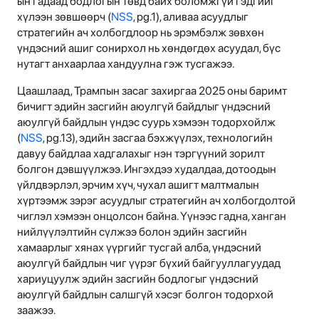
ын гадаад бодлогын төвд байх боломжгүй гэдгийг
хүлээн зөвшөөрч (
NSS
, pg.1), аливаа асуудлыг
стратегийн ач холбогдлоор нь эрэмбэлж зөвхөн
үндэсний ашиг сонирхол нь хөндөгдөх асуудал, бүс
нутагт анхаарлаа хандуулна гэж тусгажээ.
Цаашлаад, Трампын засаг захиргаа 2025 оны баримт
бичигт эдийн засгийн аюулгүй байдлыг үндэсний
аюулгүй байдлын үндэс суурь хэмээн тодорхойлж
(
NSS
, pg.13), эдийн засгаа бэхжүүлэх, технологийн
давуу байдлаа хадгалахыг нэн тэргүүний зорилт
болгон дэвшүүлжээ. Ингэхдээ худалдаа, дотоодын
үйлдвэрлэл, эрчим хүч, чухал ашигт малтмалын
хүртээмж зэрэг асуудлыг стратегийн ач холбогдолтой
чиглэл хэмээн онцолсон байна. Үүнээс гадна, ханган
нийлүүлэлтийн сүлжээ болон эдийн засгийн
хамаарлыг хянах үүргийг тусгай алба, үндэсний
аюулгүй байдлын чиг үүрэг бүхий байгууллагуудад
хариуцуулж эдийн засгийн бодлогыг үндэсний
аюулгүй байдлын салшгүй хэсэг болгон тодорхой
заажээ.