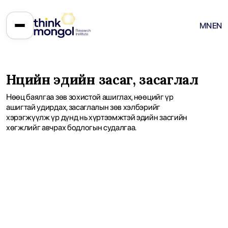
MN
EN
Нөөцийн эдийн засаг, засаглал
Нөөц баялгаа зөв зохистой ашиглах, нөөцийг үр
ашигтай удирдах, засаглалын зөв хэлбэрийг
хэрэгжүүлж үр дүнд нь хүртээмжтэй эдийн засгийн
хөгжлийг авчрах бодлогын cудалгаа.