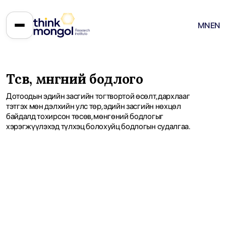
MN
EN
Төсөв, мөнгөний бодлого
Дотоодын эдийн засгийн тогтвортой өсөлт, дархлааг
тэтгэх мөн дэлхийн улс төр, эдийн засгийн нөхцөл
байдалд тохирсон төсөв, мөнгөний бодлогыг
хэрэгжүүлэхэд түлхэц болохуйц бодлогын судалгаа.